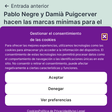
Navegación
Entrada anterior
Pablo Negre y Damià Puigcerver
de
hacen las marcas mínimas para el
entradas
Campeonato de España Sub 18
Gestionar el consentimiento
de las cookies
Entrada siguiente
Para ofrecer las mejores experiencias, utilizamos tecnologías como las
cookies para almacenar y/o acceder a la información del dispositivo. El
Catorce componentes del Club
consentimiento de estas tecnologías nos permitirá procesar datos como
el comportamiento de navegación o las identificaciones únicas en este
Kárate Shotokan Pedreguer cierran
sitio. No consentir o retirar el consentimiento, puede afectar
el año logrando el pase de grado
negativamente a ciertas características y funciones.
Aceptar
Denegar
Ver preferencias
Cookies
Política de Privacidad
Aviso Legal