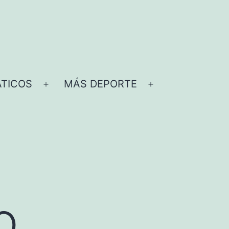
TICOS
MÁS DEPORTE
Abrir
Abrir
el
el
menú
menú
o