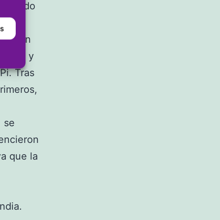
ncargado
as
res. En
ucía; y
Pi. Tras
primeros,
, se
vencieron
ya que la
ndia.