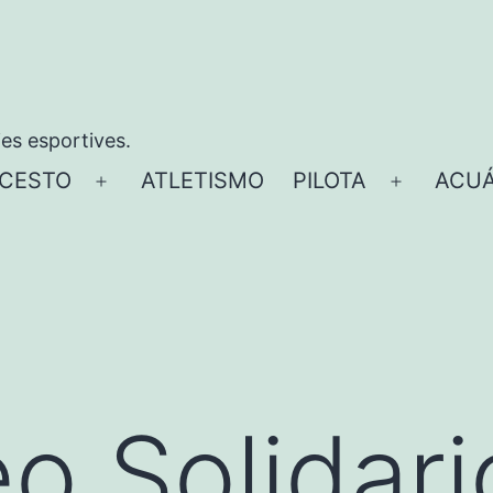
ies esportives.
CESTO
ATLETISMO
PILOTA
ACUÁ
Abrir
Abrir
el
el
menú
menú
eo Solidari