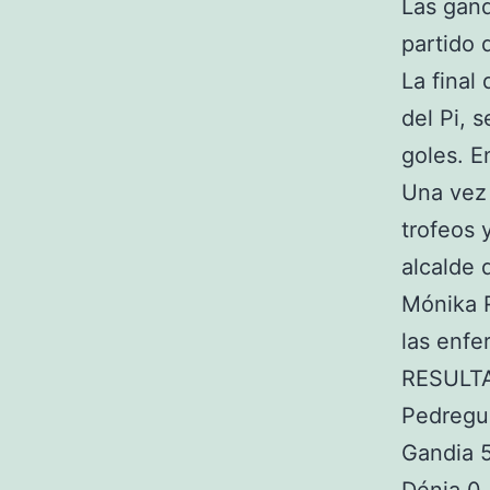
Las gand
partido 
La final
del Pi, s
goles. E
Una vez 
trofeos 
alcalde 
Mónika R
las enfe
RESULT
Pedregu
Gandia 5
Dénia 0,