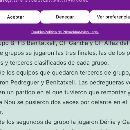
ar negativamente a ciertas características y funciones.
en una enfermedad rara, Joel Vaquer, fue el e
 el saque de honor en la final del torneo.
Aceptar
Denegar
Ver preferenci
 equipos estuvieron divididos en dos grupo de t
 A estaban: EMF Pedreguer, FB Dénia y CF La N
Cookies
Política de Privacidad
Aviso Legal
upo B: FB Benitatxell, CF Gandia y CF Alfaz del 
de grupos se jugaron las tres finales, las de los 
 y terceros clasificados de cada grupo.
 de los equipos que quedaron terceros de grupo
ron Pedreguer y Benitatxell. Las pedregueras 
en un partido en el que tuvieron que remontar 
e Nou se pusieron dos veces por delante en el
r.
 de los segundos de grupo la jugaron Dénia y Ga