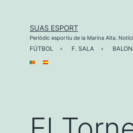
Saltar
al
contenido
SUAS ESPORT
Periòdic esportiu de la Marina Alta. Notíc
FÚTBOL
F. SALA
BALON
Abrir
Abrir
el
el
menú
menú
El Torn