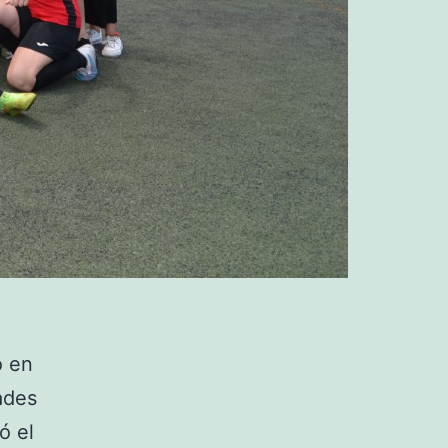
o en
ades
ó el