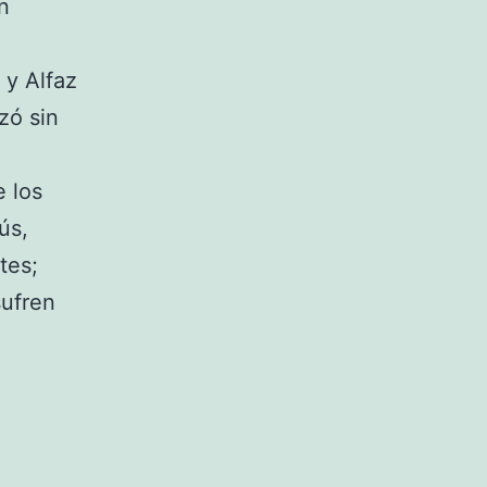
n
 y Alfaz
izó sin
e los
ús,
tes;
sufren