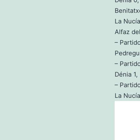
Benitatxe
La Nucí
Alfaz de
– Partid
Pedregue
– Partid
Dénia 1,
– Partid
La Nucía