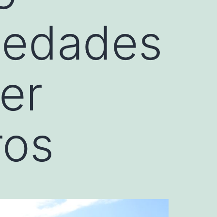
medades
er
ros