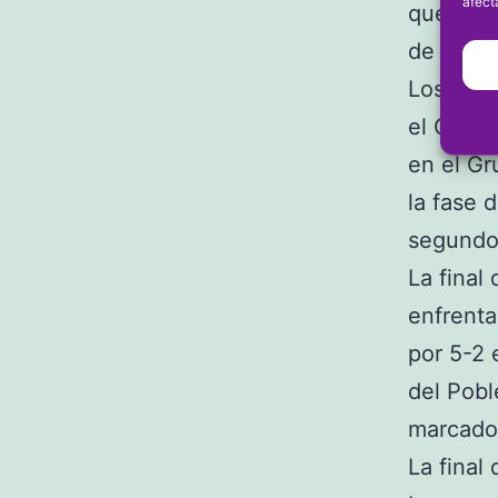
afect
que sufr
de hacer
Los seis
el Grupo
en el Gr
la fase 
segundos
La final
enfrenta
por 5-2 
del Pobl
marcado
La final