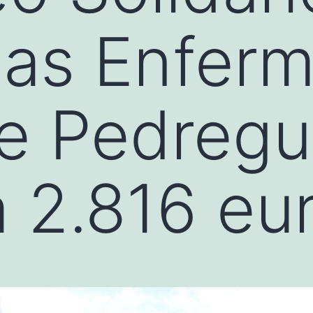
las Enfer
e Pedregu
 2.816 eu