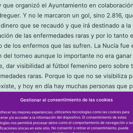
 que organizó el Ayuntamiento en colaboración
eguer. Y no le marcaron un gol, sino 2.816, qu
l dinero que se recaudó y que irá destinado a la
ación de las enfermedades raras y por lo tanto 
o de los enfermos que las sufren. La Nucía fue 
del torneo aunque lo importante no era ganar
se, dar visibilidad al fútbol femenino pero sobre 
rmedades raras. Porque lo que no se visibiliza 
existe, y hoy en día hay muchas personas que 
ades raras. Por eso, un grupo de personas de 
Gestionar el consentimiento de las cookies
que las sufren o tienen familiares que las pad
ofrecer las mejores experiencias, utilizamos tecnologías como las cookies para
as encargadas de recaudar el dinero para donarl
enar y/o acceder a la información del dispositivo. El consentimiento de estas
logías nos permitirá procesar datos como el comportamiento de navegación o la
 esa visibilidad, uno de eso enfermos uno de lo
ificaciones únicas en este sitio. No consentir o retirar el consentimiento, puede