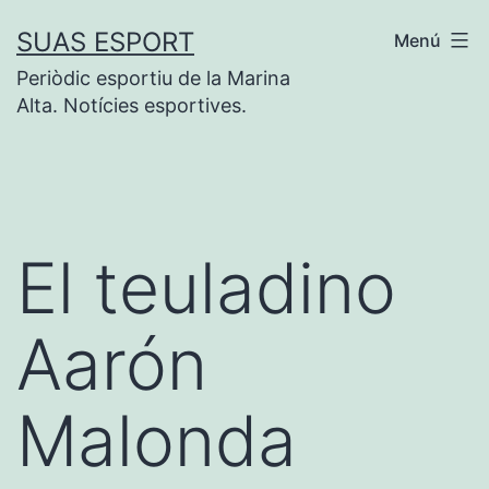
Saltar
SUAS ESPORT
Menú
al
Periòdic esportiu de la Marina
contenido
Alta. Notícies esportives.
El teuladino
Aarón
Malonda