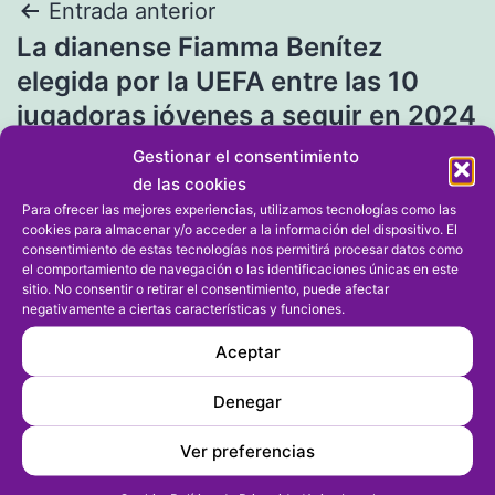
Navegación
Entrada anterior
La dianense Fiamma Benítez
de
elegida por la UEFA entre las 10
entradas
jugadoras jóvenes a seguir en 2024
Gestionar el consentimiento
Entrada siguiente
de las cookies
Para ofrecer las mejores experiencias, utilizamos tecnologías como las
Cadetes: La Valenciana de los
cookies para almacenar y/o acceder a la información del dispositivo. El
dianenses Cipitelli y Bergeman se
consentimiento de estas tecnologías nos permitirá procesar datos como
el comportamiento de navegación o las identificaciones únicas en este
juega el pase a semifinales del
sitio. No consentir o retirar el consentimiento, puede afectar
negativamente a ciertas características y funciones.
CESA
Aceptar
Denegar
Ver preferencias