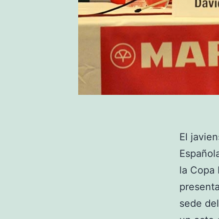
El javie
Española
la Copa 
presenta
sede del