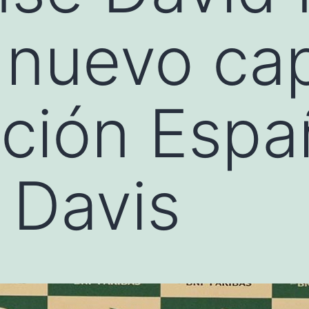
 nuevo ca
cción Espa
 Davis