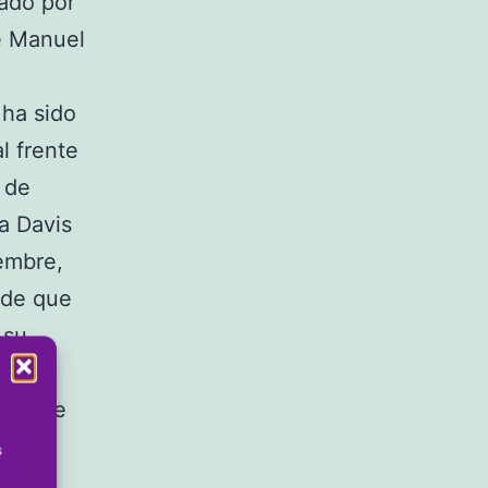
ñado por
é Manuel
 ha sido
l frente
 de
a Davis
embre,
 de que
 su
unque
aña, se
 sido.
s