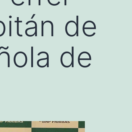
pitán de
ñola de