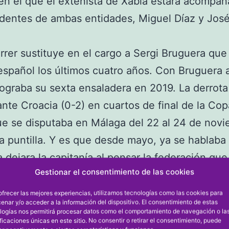
en el que el extenista de Xàbia estará acompa
identes de ambas entidades, Miguel Díaz y Jos
rrer sustituye en el cargo a Sergi Bruguera que
español los últimos cuatro años. Con Bruguera a
ograba su sexta ensaladera en 2019. La derrota
nte Croacia (0-2) en cuartos de final de la Cop
e se disputaba en Málaga del 22 al 24 de novi
la puntilla. Y es que desde mayo, ya se hablaba
 dejara la capitanía al pensar la federación que
Gestionar el consentimiento de las cookies
a incompatible al entrenar al alemán Zverev, a
opa Davis de por medio y celebrándose en Esp
ofrecer las mejores experiencias, utilizamos tecnologías como las cookies para
enar y/o acceder a la información del dispositivo. El consentimiento de estas
que su salida sería a finales de año, como así ha
logías nos permitirá procesar datos como el comportamiento de navegación o la
ificaciones únicas en este sitio. No consentir o retirar el consentimiento, puede
NSALADERAS, DIPLOMA OLÍMPICO…