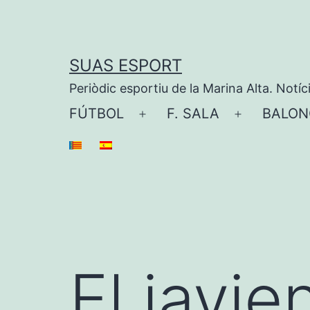
Saltar
al
contenido
SUAS ESPORT
Periòdic esportiu de la Marina Alta. Notíc
FÚTBOL
F. SALA
BALON
Abrir
Abrir
el
el
menú
menú
El javie