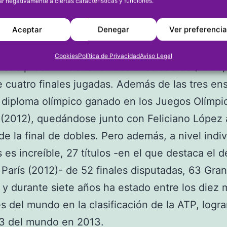
ar negativamente a ciertas características y funciones.
aval que entrenaba en las pistas del Club Teni
Aceptar
Denegar
Ver preferenci
 órdenes de Javier Piles y que tuvo dudas de ser
uno de los mejores jugadores españoles. Y es 
Cookies
Política de Privacidad
Aviso Legal
uede presumir de tener tres ensaladeras (2008
e cuatro finales jugadas. Además de las tres en
 diploma olímpico ganado en los Juegos Olímpi
(2012), quedándose junto con Feliciano López 
de la final de dobles. Pero además, a nivel indiv
 es increíble, 27 títulos -en el que destaca el 
París (2012)- de 52 finales disputadas, 63 Gra
 y durante siete años ha estado entre los diez 
s del mundo en la clasificación de la ATP, logr
3 del mundo en 2013.