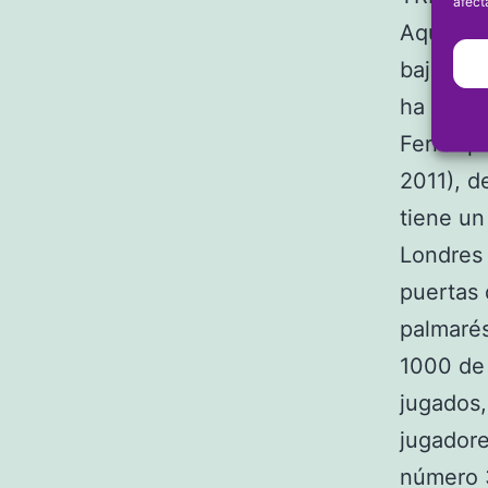
afect
Aquel ch
bajo las
ha sido 
Ferrer p
2011), d
tiene un
Londres 
puertas 
palmarés
1000 de 
jugados,
jugadore
número 