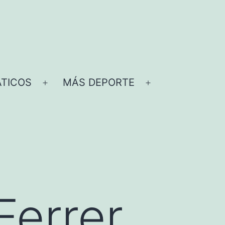
TICOS
MÁS DEPORTE
Abrir
Abrir
el
el
menú
menú
Ferrer