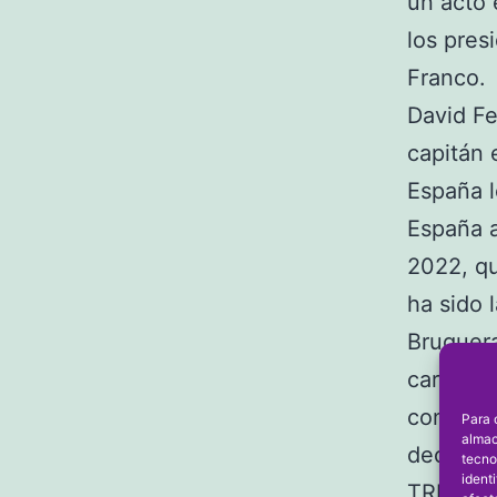
un acto 
los pres
Franco.
David Fe
capitán 
España l
España a
2022, qu
ha sido 
Bruguera
cargo er
con la C
Para 
almac
decidió 
tecno
ident
TRES E