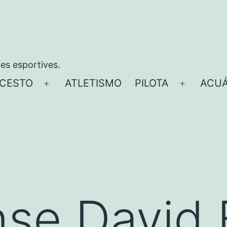
ies esportives.
CESTO
ATLETISMO
PILOTA
ACUÁ
Abrir
Abrir
el
el
menú
menú
nse David 