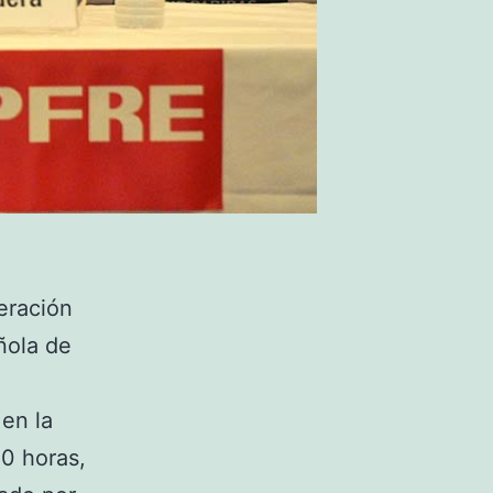
deración
ñola de
en la
0 horas,