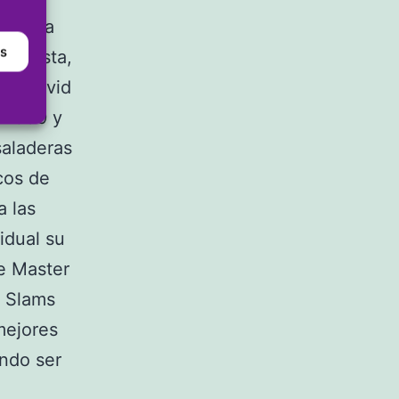
s Dénia
as
 tenista,
que David
, 2009 y
saladeras
cos de
a las
idual su
de Master
n Slams
mejores
ando ser