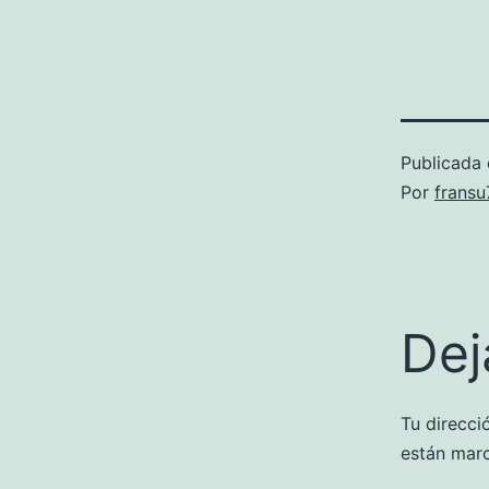
Publicada 
Por
frans
Dej
Tu direcci
están mar