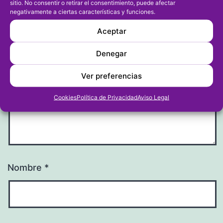
sitio. No consentir o retirar el consentimiento, puede afectar
Tu dirección de correo electrónico no será publicada.
negativamente a ciertas características y funciones.
Los campos obligatorios están marcados con
*
Aceptar
Comentario
*
Denegar
Ver preferencias
Cookies
Política de Privacidad
Aviso Legal
Nombre
*