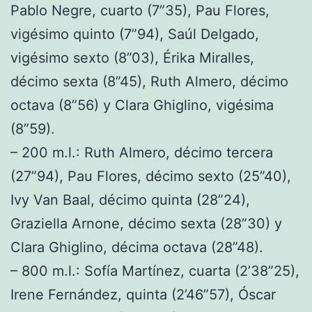
Pablo Negre, cuarto (7”35), Pau Flores,
vigésimo quinto (7”94), Saúl Delgado,
vigésimo sexto (8”03), Érika Miralles,
décimo sexta (8”45), Ruth Almero, décimo
octava (8”56) y Clara Ghiglino, vigésima
(8”59).
– 200 m.l.: Ruth Almero, décimo tercera
(27”94), Pau Flores, décimo sexto (25”40),
Ivy Van Baal, décimo quinta (28”24),
Graziella Arnone, décimo sexta (28”30) y
Clara Ghiglino, décima octava (28”48).
– 800 m.l.: Sofía Martínez, cuarta (2’38”25),
Irene Fernández, quinta (2’46”57), Óscar