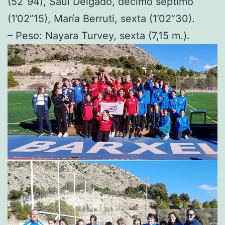
(52”94), Saúl Delgado, décimo séptimo
(1’02”15), María Berruti, sexta (1’02”30).
– Peso: Nayara Turvey, sexta (7,15 m.).