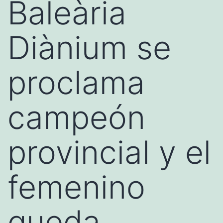
Baleària
Diànium se
proclama
campeón
provincial y el
femenino
queda