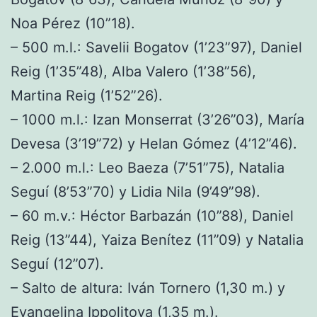
Noa Pérez (10”18).
– 500 m.l.: Savelii Bogatov (1’23”97), Daniel
Reig (1’35”48), Alba Valero (1’38”56),
Martina Reig (1’52”26).
– 1000 m.l.: Izan Monserrat (3’26”03), María
Devesa (3’19”72) y Helan Gómez (4’12”46).
– 2.000 m.l.: Leo Baeza (7’51”75), Natalia
Seguí (8’53”70) y Lidia Nila (9’49”98).
– 60 m.v.: Héctor Barbazán (10”88), Daniel
Reig (13”44), Yaiza Benítez (11”09) y Natalia
Seguí (12”07).
– Salto de altura: Iván Tornero (1,30 m.) y
Evangelina Ippolitova (1,35 m.).