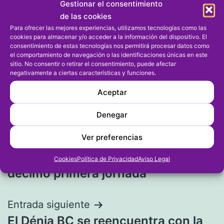
Gestionar el consentimiento
de las cookies
Para ofrecer las mejores experiencias, utilizamos tecnologías como las
cookies para almacenar y/o acceder a la información del dispositivo. El
consentimiento de estas tecnologías nos permitirá procesar datos como
el comportamiento de navegación o las identificaciones únicas en este
sitio. No consentir o retirar el consentimiento, puede afectar
negativamente a ciertas características y funciones.
Aceptar
Denegar
Ver preferencias
Navegación
Entrada anterior
Solo se juegan dos partidos de la
Cookies
Política de Privacidad
Aviso Legal
de
décimo primera jornada
entradas
Entrada siguiente
El Dénia BC se reencuentra con la