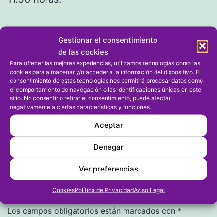
Gestionar el consentimiento
de las cookies
Para ofrecer las mejores experiencias, utilizamos tecnologías como las
cookies para almacenar y/o acceder a la información del dispositivo. El
Publicada el
01/04/2023
consentimiento de estas tecnologías nos permitirá procesar datos como
Por
fransu768718361
el comportamiento de navegación o las identificaciones únicas en este
sitio. No consentir o retirar el consentimiento, puede afectar
Categorizado como
FÚTBOL
,
Tercera FFCV
negativamente a ciertas características y funciones.
Aceptar
Denegar
Dejar un comentario
Ver preferencias
Cookies
Política de Privacidad
Aviso Legal
Tu dirección de correo electrónico no será publicada.
Los campos obligatorios están marcados con
*