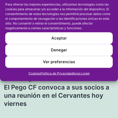
Para ofrecer las mejores experiencias, utilizamos tecnologías como las
cookies para almacenar y/o acceder a la información del dispositivo. El
consentimiento de estas tecnologías nos permitirá procesar datos como
el comportamiento de navegación o las identificaciones únicas en este
sitio. No consentir o retirar el consentimiento, puede afectar
negativamente a ciertas características y funciones.
Navegación
Entrada anterior
Aceptar
El Dénia de Nacional quiere
de
Denegar
reencontrarse con el triunfo ante el
entradas
Elche
Ver preferencias
Cookies
Política de Privacidad
Aviso Legal
Entrada siguiente
El Pego CF convoca a sus socios a
una reunión en el Cervantes hoy
viernes