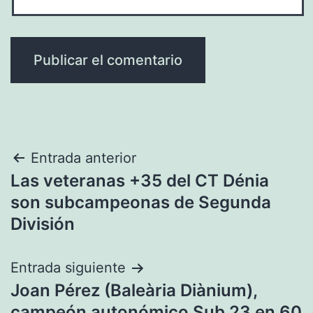
Navegación
Entrada anterior
Las veteranas +35 del CT Dénia
de
son subcampeonas de Segunda
entradas
División
Entrada siguiente
Joan Pérez (Baleària Diànium),
campeón autonómico Sub 23 en 60