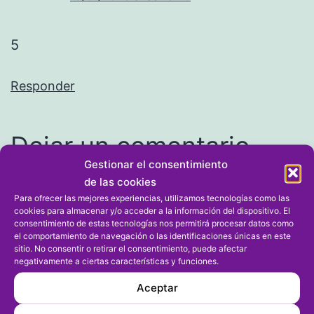
5
Responder
Dejar un comentario
Gestionar el consentimiento
de las cookies
Tu dirección de correo electrónico no será publicada.
Para ofrecer las mejores experiencias, utilizamos tecnologías como las
Los campos obligatorios están marcados con
*
cookies para almacenar y/o acceder a la información del dispositivo. El
consentimiento de estas tecnologías nos permitirá procesar datos como
el comportamiento de navegación o las identificaciones únicas en este
Comentario
*
sitio. No consentir o retirar el consentimiento, puede afectar
negativamente a ciertas características y funciones.
Aceptar