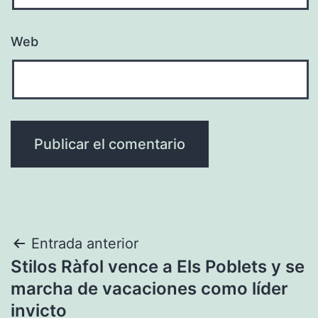
Web
Navegación
Entrada anterior
Stilos Ràfol vence a Els Poblets y se
de
marcha de vacaciones como líder
entradas
invicto