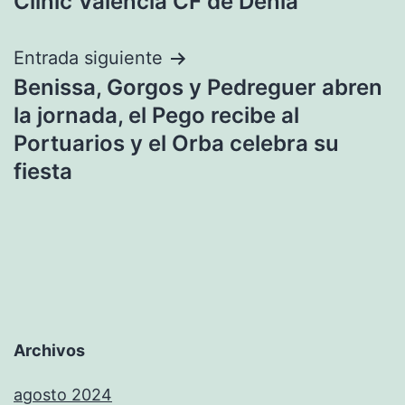
entradas
Clínic Valencia CF de Dénia
Entrada siguiente
Benissa, Gorgos y Pedreguer abren
la jornada, el Pego recibe al
Portuarios y el Orba celebra su
fiesta
Archivos
agosto 2024