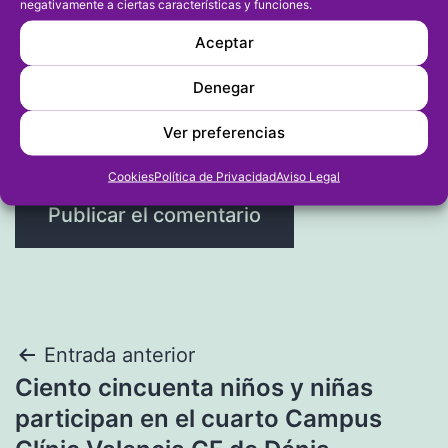
negativamente a ciertas características y funciones.
Aceptar
Web
Denegar
Ver preferencias
Cookies
Política de Privacidad
Aviso Legal
Navegación
Entrada anterior
Ciento cincuenta niños y niñas
de
participan en el cuarto Campus