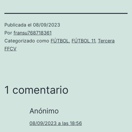
Publicada el
08/09/2023
Por
fransu768718361
Categorizado como
FÚTBOL
,
FÚTBOL 11
,
Tercera
FFCV
1 comentario
Anónimo
08/09/2023 a las 18:56