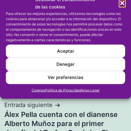
de las cookies
Para ofrecer las mejores experiencias, utilizamos tecnologías como las
cookies para almacenar y/o acceder a la información del dispositivo. El
consentimiento de estas tecnologías nos permitirá procesar datos como
el comportamiento de navegación o las identificaciones únicas en este
sitio. No consentir o retirar el consentimiento, puede afectar
negativamente a ciertas características y funciones.
Aceptar
Navegación
Entrada anterior
Denegar
El Cadeal será el club con mayor
de
representación en el slalom de
Ver preferencias
entradas
Albaida
Cookies
Política de Privacidad
Aviso Legal
Entrada siguiente
Álex Pella cuenta con el dianense
Alberto Muñoz para el primer