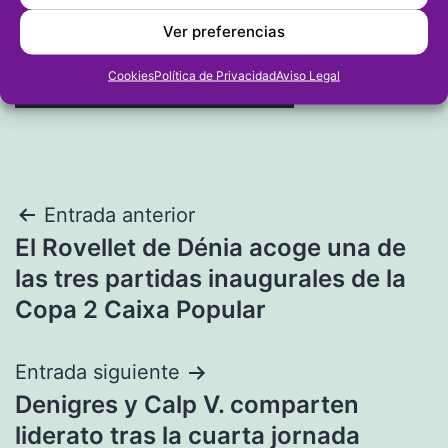
Ver preferencias
Cookies
Política de Privacidad
Aviso Legal
Navegación
Entrada anterior
El Rovellet de Dénia acoge una de
de
las tres partidas inaugurales de la
entradas
Copa 2 Caixa Popular
Entrada siguiente
Denigres y Calp V. comparten
liderato tras la cuarta jornada