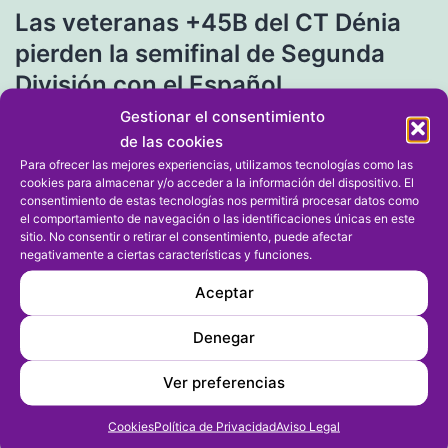
Las veteranas +45B del CT Dénia
de
pierden la semifinal de Segunda
entradas
División con el Español
Gestionar el consentimiento
de las cookies
Entrada siguiente
Para ofrecer las mejores experiencias, utilizamos tecnologías como las
El Torneo Benéfico Asociación
cookies para almacenar y/o acceder a la información del dispositivo. El
consentimiento de estas tecnologías nos permitirá procesar datos como
Cerebrum se disputa este fin de
el comportamiento de navegación o las identificaciones únicas en este
semana
sitio. No consentir o retirar el consentimiento, puede afectar
negativamente a ciertas características y funciones.
Aceptar
Denegar
Ver preferencias
Cookies
Política de Privacidad
Aviso Legal
Archivos