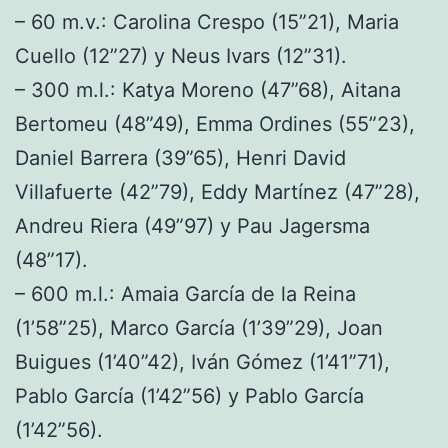
– 60 m.v.: Carolina Crespo (15”21), Maria
Cuello (12”27) y Neus Ivars (12”31).
– 300 m.l.: Katya Moreno (47”68), Aitana
Bertomeu (48”49), Emma Ordines (55”23),
Daniel Barrera (39”65), Henri David
Villafuerte (42”79), Eddy Martínez (47”28),
Andreu Riera (49”97) y Pau Jagersma
(48”17).
– 600 m.l.: Amaia García de la Reina
(1’58”25), Marco García (1’39”29), Joan
Buigues (1’40”42), Iván Gómez (1’41”71),
Pablo García (1’42”56) y Pablo García
(1’42”56).