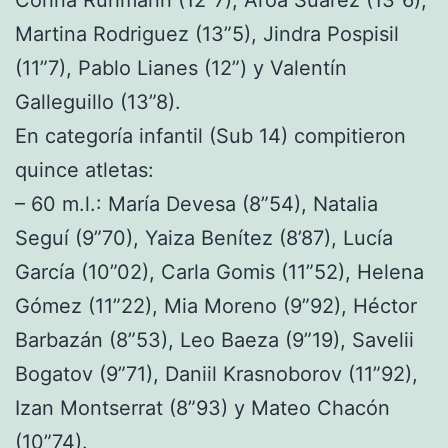
Corina Ruhmann (12”7), Aroa Suárez (13”6),
Martina Rodriguez (13”5), Jindra Pospisil
(11”7), Pablo Lianes (12”) y Valentín
Galleguillo (13”8).
En categoría infantil (Sub 14) compitieron
quince atletas:
– 60 m.l.: María Devesa (8”54), Natalia
Seguí (9”70), Yaiza Benítez (8’87), Lucía
García (10”02), Carla Gomis (11”52), Helena
Gómez (11”22), Mia Moreno (9”92), Héctor
Barbazán (8”53), Leo Baeza (9”19), Savelii
Bogatov (9”71), Daniil Krasnoborov (11”92),
Izan Montserrat (8”93) y Mateo Chacón
(10”74).