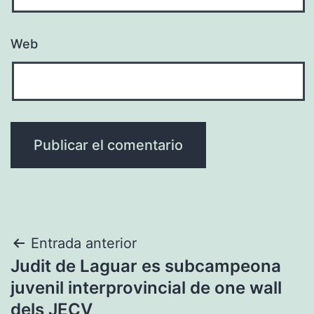
Web
Navegación
Entrada anterior
Judit de Laguar es subcampeona
de
juvenil interprovincial de one wall
entradas
dels JECV