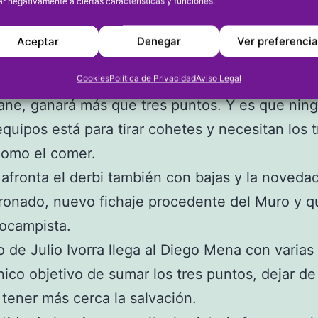
ar negativamente a ciertas características y funciones.
nte hoy domingo a las 17 horas.
JÁVEA
Aceptar
Denegar
Ver preferenci
uda el derbi comarcal por excelencia. Un derbi 
 puntos en juego son vitales para dianenses y ja
Cookies
Política de Privacidad
Aviso Legal
ane, ganará más que tres puntos. Y es que nin
equipos está para tirar cohetes y necesitan los t
como el comer.
 afronta el derbi también con bajas y la noveda
ronado, nuevo fichaje procedente del Muro y q
rocampista.
o de Julio Ivorra llega al Diego Mena con varias
nico objetivo de sumar los tres puntos, dejar de
y tener más cerca la salvación.