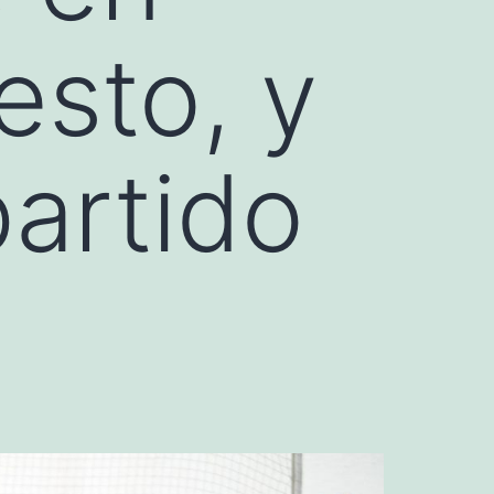
esto, y
artido