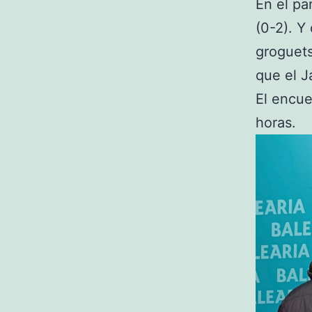
En el par
(0-2). Y
groguets
que el J
El encue
horas.