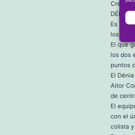
afect
Creville
DÉNIA-
Es sin d
los tres
El que g
los dos 
puntos 
El Dénia
Aitor Co
de cent
El equip
con el ú
colista 