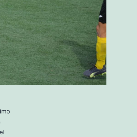
cimo
s
el