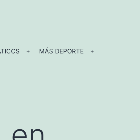
TICOS
MÁS DEPORTE
Abrir
Abrir
el
el
menú
menú
, en