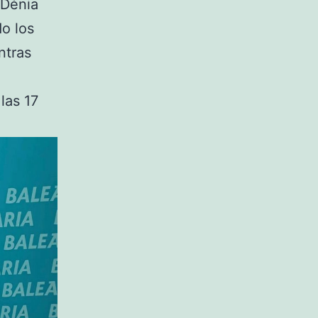
l Dénia
do los
ntras
las 17