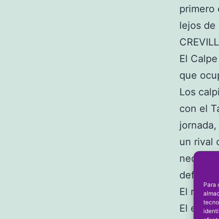
primero 
lejos de
CREVIL
El Calpe
que ocup
Los calp
con el T
jornada,
un rival
necesita
defensiv
Para 
El resul
almac
tecno
El encue
ident