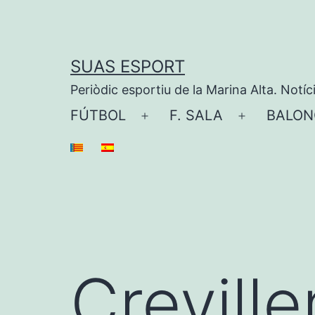
Saltar
al
contenido
SUAS ESPORT
Periòdic esportiu de la Marina Alta. Notíc
FÚTBOL
F. SALA
BALON
Abrir
Abrir
el
el
menú
menú
Crevill