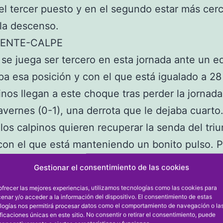
el tercer puesto y en el segundo estar más cer
 la descenso.
LENTE-CALPE
 se juega ser tercero en esta jornada ante un e
a esa posición y con el que está igualado a 28
inos llegan a este choque tras perder la jornad
avernes (0-1), una derrota que le dejaba cuarto
 los calpinos quieren recuperar la senda del tri
 con el que está manteniendo un bonito pulso. 
 hacer las cosas muy bien, no cometer errores
Gestionar el consentimiento de las cookies
os y en ataque aprovechar las ocasiones.
ofrecer las mejores experiencias, utilizamos tecnologías como las cookies para
tado en la primera vuelta fue de empate a uno.
enar y/o acceder a la información del dispositivo. El consentimiento de estas
logías nos permitirá procesar datos como el comportamiento de navegación o la
ntro se juega en el campo Enrique Miralles de
ificaciones únicas en este sitio. No consentir o retirar el consentimiento, puede