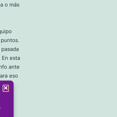
ca o más
quipo
 puntos.
a pasada
. En esta
unfo ante
Para eso
s