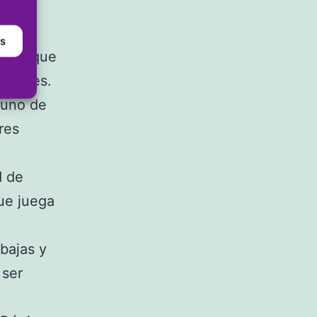
as
en el que
vienses.
guno de
res
d de
ue juega
 bajas y
 ser