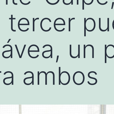
 tercer pu
ávea, un p
ara ambos