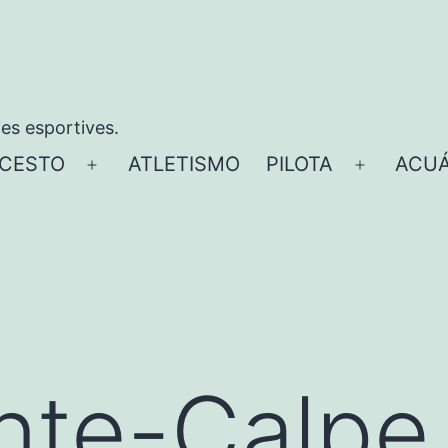
ies esportives.
CESTO
ATLETISMO
PILOTA
ACUÁ
Abrir
Abrir
el
el
menú
menú
ente-Calpe