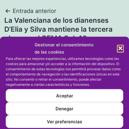
Navegación
Entrada anterior
La Valenciana de los dianenses
de
D’Elia y Silva mantiene la tercera
entradas
plaza en el CEMA Sub 16
Gestionar el consentimiento
de las cookies
Entrada siguiente
Para ofrecer las mejores experiencias, utilizamos tecnologías como las
La lluvia obliga a aplazar la final de
cookies para almacenar y/o acceder a la información del dispositivo. El
consentimiento de estas tecnologías nos permitirá procesar datos como
dobles masculina y se jugará
el comportamiento de navegación o las identificaciones únicas en este
sitio. No consentir o retirar el consentimiento, puede afectar
mañana junto con las dos
negativamente a ciertas características y funciones.
individuales
Aceptar
Denegar
Ver preferencias