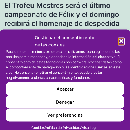
El Trofeu Mestres será el último
de
campeonato de Félix y el domingo
entradas
recibirá el homenaje de despedida
en Dénia
Gestionar el consentimiento
de las cookies
Entrada siguiente
Para ofrecer las mejores experiencias, utilizamos tecnologías como las
cookies para almacenar y/o acceder a la información del dispositivo. El
La carrera Roscón de Reyes Marina
consentimiento de estas tecnologías nos permitirá procesar datos como
de Dénia será la primera prueba de
el comportamiento de navegación o las identificaciones únicas en este
sitio. No consentir o retirar el consentimiento, puede afectar
2023 en la comarca
negativamente a ciertas características y funciones.
Aceptar
Denegar
Ver preferencias
Cookies
Política de Privacidad
Aviso Legal