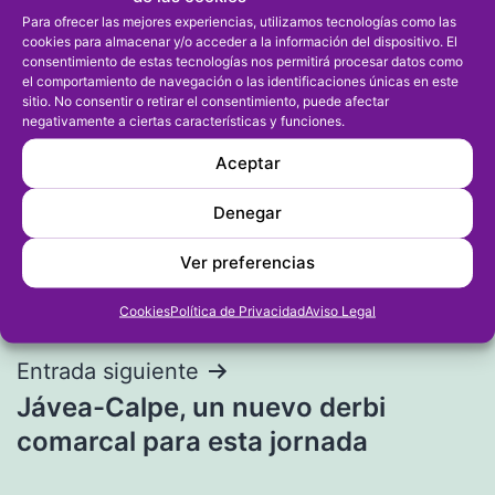
Para ofrecer las mejores experiencias, utilizamos tecnologías como las
cookies para almacenar y/o acceder a la información del dispositivo. El
consentimiento de estas tecnologías nos permitirá procesar datos como
el comportamiento de navegación o las identificaciones únicas en este
sitio. No consentir o retirar el consentimiento, puede afectar
negativamente a ciertas características y funciones.
Aceptar
Denegar
Navegación
Entrada anterior
Ver preferencias
El ondarense Toni Gil participa en el
de
Europeo de Kayak de Mar
Cookies
Política de Privacidad
Aviso Legal
entradas
Entrada siguiente
Jávea-Calpe, un nuevo derbi
comarcal para esta jornada