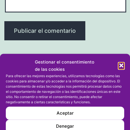
Gestionar el consentimiento
de las cookies
Navegación
Entrada anterior
Para ofrecer las mejores experiencias, utilizamos tecnologías como las
Las mejores jugadoras del mundo
cookies para almacenar y/o acceder a la información del dispositivo. El
de
consentimiento de estas tecnologías nos permitirá procesar datos como
se dan cita en La Sella Open
el comportamiento de navegación o las identificaciones únicas en este
entradas
sitio. No consentir o retirar el consentimiento, puede afectar
negativamente a ciertas características y funciones.
Entrada siguiente
Aceptar
Marisa Cervera es reelegida
presidenta del Dénia BC
Denegar