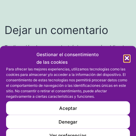
Dejar un comentario
Tu dirección de correo electrónico no será publicada.
Gestionar el consentimiento
Los campos obligatorios están marcados con
*
de las cookies
Para ofrecer las mejores experiencias, utilizamos tecnologías como las
Comentario
*
cookies para almacenar y/o acceder a la información del dispositivo. El
consentimiento de estas tecnologías nos permitirá procesar datos como
el comportamiento de navegación o las identificaciones únicas en este
sitio. No consentir o retirar el consentimiento, puede afectar
negativamente a ciertas características y funciones.
Aceptar
Denegar
Ver preferencias