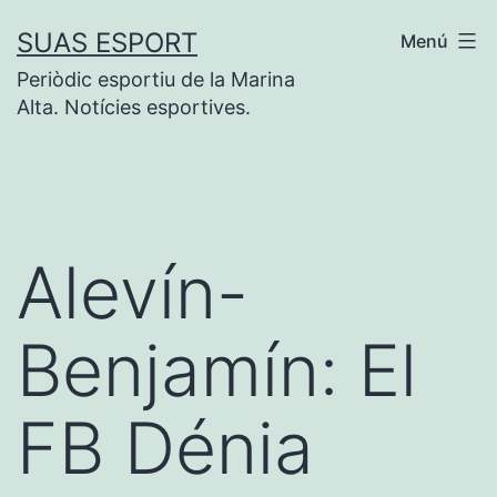
Saltar
SUAS ESPORT
Menú
al
Periòdic esportiu de la Marina
contenido
Alta. Notícies esportives.
Alevín-
Benjamín: El
FB Dénia