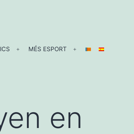
ICS
MÉS ESPORT
Obre
Obre
el
el
menú
menú
yen en