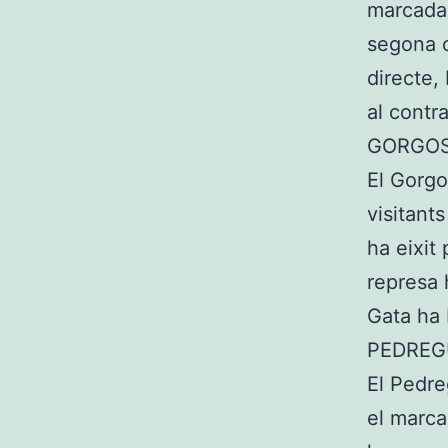
marcada p
segona ca
directe,
al contr
GORGOS
El Gorgo
visitant
ha eixit
represa 
Gata ha 
PEDREGU
El Pedre
el marca