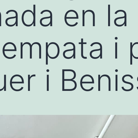
ada en la 
empata i 
er i Beni