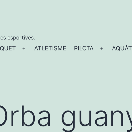
ies esportives.
QUET
ATLETISME
PILOTA
AQUÀT
Obre
Obre
el
el
menú
menú
Orba guan