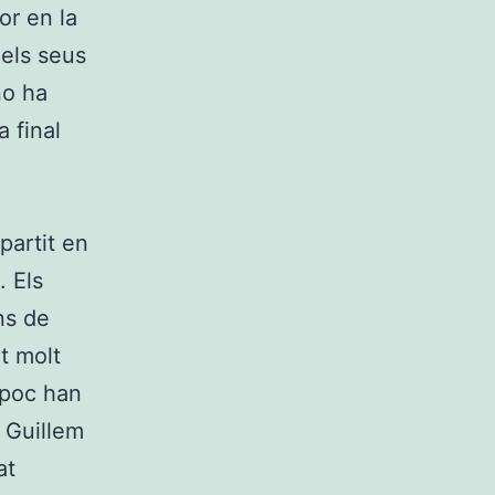
or en la
 els seus
no ha
 final
partit en
. Els
ns de
at molt
mpoc han
e Guillem
at