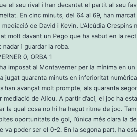
ue el seu rival i han decantat el partit al seu fav
eitat. En cinc minuts, del 64 al 69, han marcat
r mediació de David i Kevin. L’Alcúdia Crespins 
t molt davant un Pego que ha sabut en la recta
t nadar i guardar la roba.
ERNER 0, ORBA 1
’ha imposat al Montaverner per la mínima en un 
ha jugat quaranta minuts en inferioritat numèrica
s’han avançat molt prompte, als quaranta sego
r mediació de Aliou. A partir d’ací, el joc ha est
per la qual cosa no hi ha hagut ritme de joc. Ta
ltes oportunitats de gol, l’única més clara la d
ue va poder ser el 0-2. En la segona part, ha est