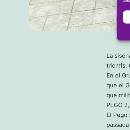
afec
La sisen
triomfs,
En el Gr
que el G
que mili
PEGO 2,
El Pego 
passada 