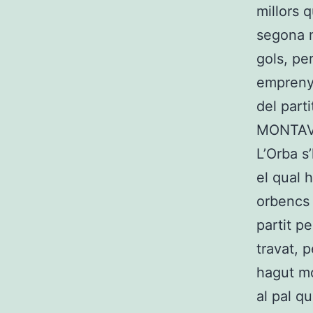
millors q
segona m
gols, pe
emprenya
del parti
MONTAV
L’Orba s
el qual 
orbencs 
partit pe
travat, 
hagut mo
al pal q