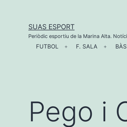
Vés
al
contingut
SUAS ESPORT
Periòdic esportiu de la Marina Alta. Notíc
FUTBOL
F. SALA
BÀS
Obre
Obre
el
el
menú
menú
Pego i 