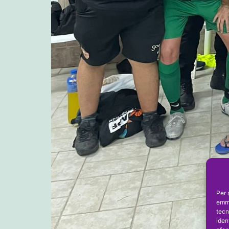
Per 
emma
tecn
iden