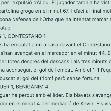
er l’expulsió d’Aliou. El jugador taronja ha vist 
rtolina groga en el minut 67. I d’ací al final mol
 bona defensa de l’Orba que ha intentat marcar 
aatac.
 1, CONTESTANO 1
s ha empatat a un a casa davant el Contestano.
s s’han avançat en el marcador en el minut 44. 
 per totes després del descans i als tres minuts 
ha aconseguit el gol de l’empat. Amb el 1-1 l’eq
buscat el gol del triomf però sense fortuna.
ER 1, BENIGÀNIM 4
guer ha perdut amb el líder. Els blavets s’avan
dor en el minut 4 per mediació de Kevin. Els vis