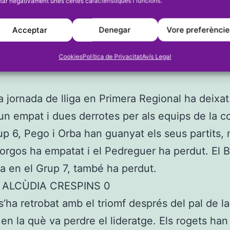
tar negativament unes certes característiques i funcions.
Acceptar
Denegar
Vore preferènci
Cookies
Política de Privacitat
Avís Legal
a jornada de lliga en Primera Regional ha deixa
 un empat i dues derrotes per als equips de la 
up 6, Pego i Orba han guanyat els seus partits,
orgos ha empatat i el Pedreguer ha perdut. El B
ta en el Grup 7, també ha perdut.
 ALCÙDIA CRESPINS 0
s’ha retrobat amb el triomf després del pal de l
en la què va perdre el lideratge. Els rogets han