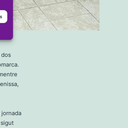
es
t dos
comarca.
 mentre
enissa,
a jornada
 sigut