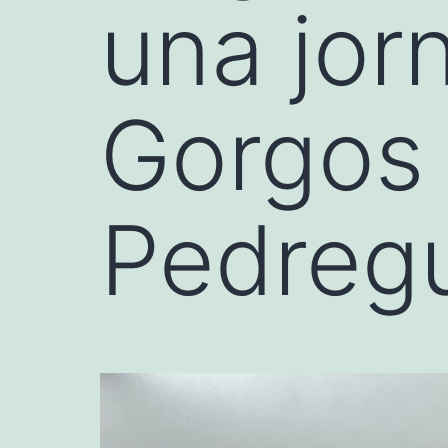
una jorn
Gorgos 
Pedregu