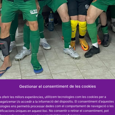
Gestionar el consentiment de les cookies
a oferir les millors experiències, utilitzem tecnologies com les cookies per a
gatzemar i/o accedir a la informació del dispositiu. El consentiment d'aquestes
ologies ens permetrà processar dades com el comportament de navegació o les
tificacions úniques en aquest lloc. No consentir o retirar el consentiment, pot