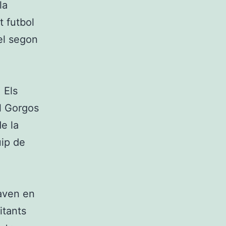
la
t futbol
el segon
 Els
El Gorgos
de la
uip de
çaven en
itants