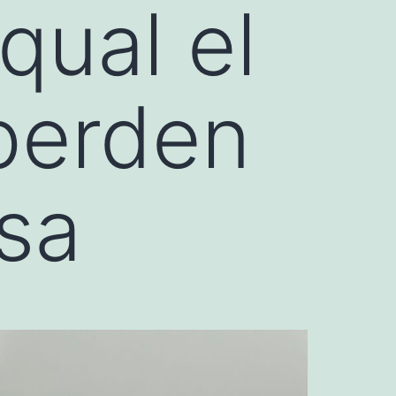
qual el
perden
ssa