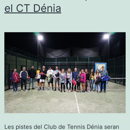
de
el CT Dénia
Pilota
Grossa
Les pistes del Club de Tennis Dénia seran