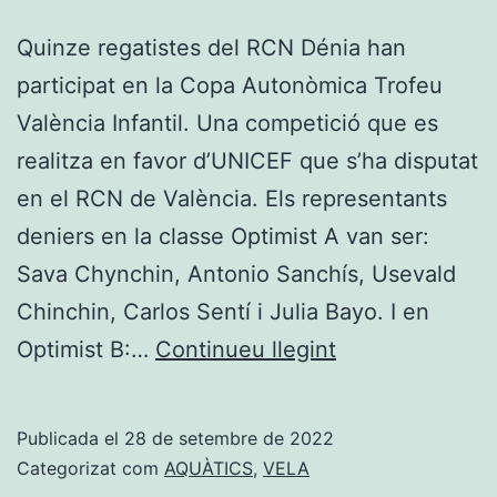
Quinze regatistes del RCN Dénia han
participat en la Copa Autonòmica Trofeu
València Infantil. Una competició que es
realitza en favor d’UNICEF que s’ha disputat
en el RCN de València. Els representants
deniers en la classe Optimist A van ser:
Sava Chynchin, Antonio Sanchís, Usevald
Chinchin, Carlos Sentí i Julia Bayo. I en
Regatistes
Optimist B:…
Continueu llegint
del
RCN
Publicada el
28 de setembre de 2022
Dénia
Categorizat com
AQUÀTICS
,
VELA