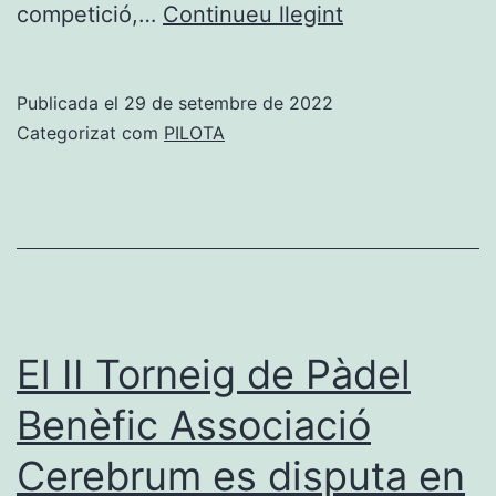
Les
competició,…
Continueu llegint
escoles
de
Publicada el
29 de setembre de 2022
Beniarbeig-
Categorizat com
PILOTA
El
Verger,
Gata
i
Ondara
participen
El II Torneig de Pàdel
en
Benèfic Associació
la
Cerebrum es disputa en
Trobada