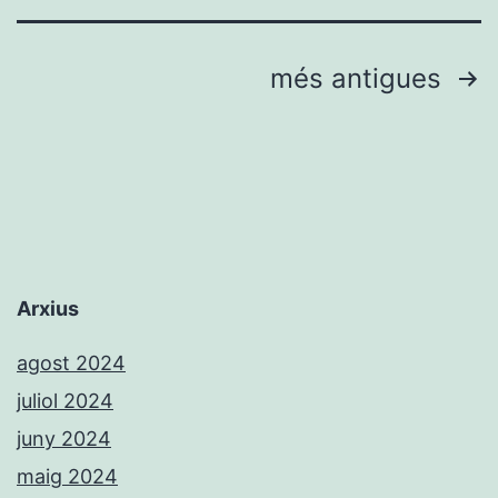
compa
lidera
Paginació
més antigues
en
de
la
les
lliga
sènio
entrades
Arxius
agost 2024
juliol 2024
juny 2024
maig 2024