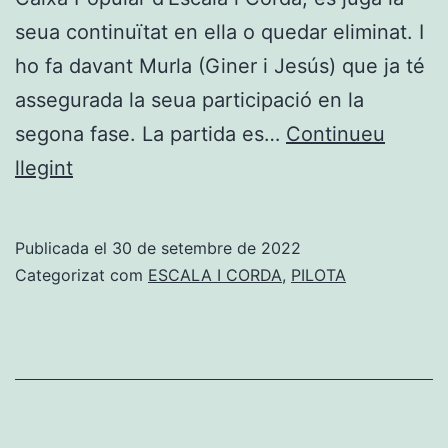
seua continuïtat en ella o quedar eliminat. I
ho fa davant Murla (Giner i Jesús) que ja té
assegurada la seua participació en la
segona fase. La partida es…
Continueu
Dénia
llegint
es
juga
Publicada el
30 de setembre de 2022
aquesta
Categorizat com
ESCALA I CORDA
,
PILOTA
vesprada
en
El
Rovellet
continuar