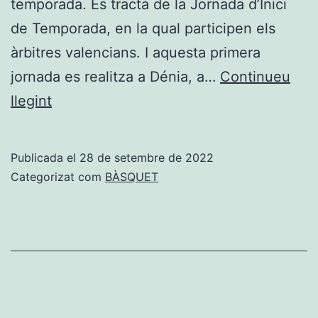
temporada. Es tracta de la Jornada d’Inici
de Temporada, en la qual participen els
àrbitres valencians. I aquesta primera
jornada es realitza a Dénia, a…
Continueu
Dénia
llegint
obri
les
Publicada el
28 de setembre de 2022
jornades
Categorizat com
BÀSQUET
tècniques
d’inici
de
temporada
de
la