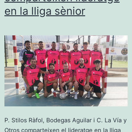
Edu
en la lliga sènior
Monfort
P. Stilos Ràfol, Bodegas Aguilar i C. La Vía y
Otros comparteixen el lideratge en la lliga