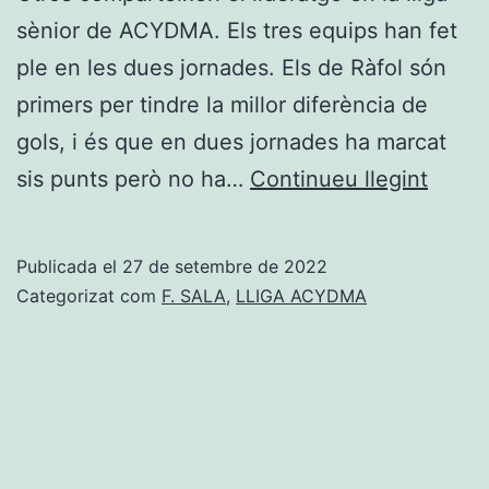
sènior de ACYDMA. Els tres equips han fet
ple en les dues jornades. Els de Ràfol són
primers per tindre la millor diferència de
gols, i és que en dues jornades ha marcat
Stilos
sis punts però no ha…
Continueu llegint
Ràfol,
Bode
Publicada el
27 de setembre de 2022
Aguila
Categorizat com
F. SALA
,
LLIGA ACYDMA
i
La
Vía
y
Otros