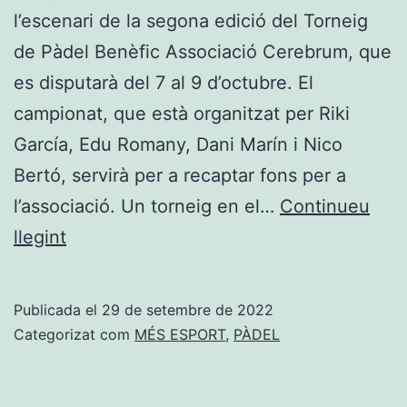
l’escenari de la segona edició del Torneig
de Pàdel Benèfic Associació Cerebrum, que
es disputarà del 7 al 9 d’octubre. El
campionat, que està organitzat per Riki
García, Edu Romany, Dani Marín i Nico
Bertó, servirà per a recaptar fons per a
l’associació. Un torneig en el…
Continueu
El
llegint
II
Torneig
Publicada el
29 de setembre de 2022
de
Categorizat com
MÉS ESPORT
,
PÀDEL
Pàdel
Benèfic