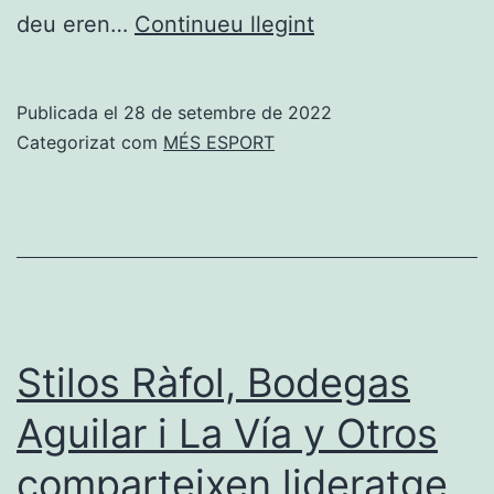
Ondara
deu eren…
Continueu llegint
Tri-
Esport
Publicada el
28 de setembre de 2022
és
Categorizat com
MÉS ESPORT
campió
per
clubs,
masculí
i
femení,
Stilos Ràfol, Bodegas
del
Aguilar i La Vía y Otros
TriXàbia
comparteixen lideratge
Memorial