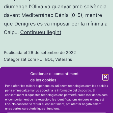
diumenge l’Oliva va guanyar amb solvència
davant Mediterráneo Dénia (0-5), mentre
que Denigres es va imposar per la mínima a
Oliva
Calp…
Continueu llegint
i
Denigres
Publicada el
28 de setembre de 2022
són
Categorizat com
FUTBOL
,
Veterans
colíders
Gestionar el consentiment
i
de les cookies
estan
Per a oferir les millors experiències, utilitzem tecnologies com les cookies
per a emmagatzemar i/o accedir a la informació del dispositiu. El
invictes
consentiment d'aquestes tecnologies ens permetrà processar dades com
el comportament de navegació o les identificacions úniques en aquest
en
lloc. No consentir o retirar el consentiment, pot afectar negativament
la
unes certes característiques i funcions.