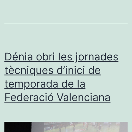
participen
en
la
Copa
Autonòmica
Infantil
Dénia obri les jornades
tècniques d’inici de
temporada de la
Federació Valenciana