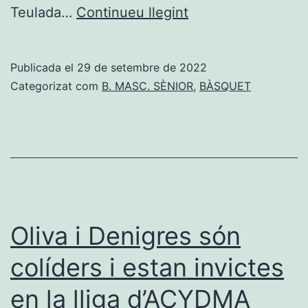
Rolser
Teulada…
Continueu llegint
Pedreguer
i
Publicada el
29 de setembre de 2022
Teulada
Categorizat com
B. MASC. SÈNIOR
,
BÀSQUET
es
classifiquen
per
a
les
semifinals
Oliva i Denigres són
de
colíders i estan invictes
la
en la lliga d’ACYDMA
Lliga