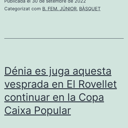
Publicada el
30 de setembre de 2022
estar
Categorizat com
B. FEM. JÚNIOR
,
BÀSQUET
a
Nove
en
la
final
de
Dénia es juga aquesta
la
vesprada en El Rovellet
Lliga
continuar en la Copa
Valen
Caixa Popular