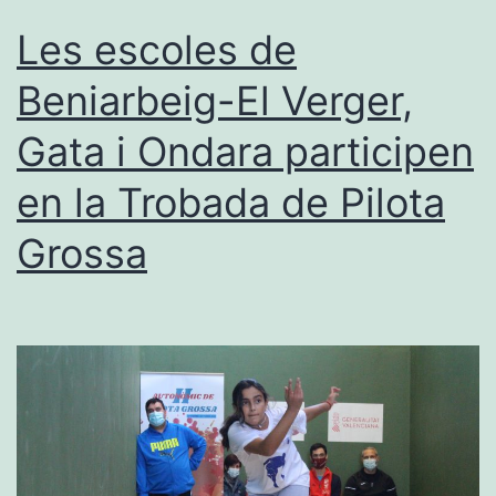
en
Les escoles de
la
Beniarbeig-El Verger,
Copa
Gata i Ondara participen
Caixa
Popular
en la Trobada de Pilota
Grossa