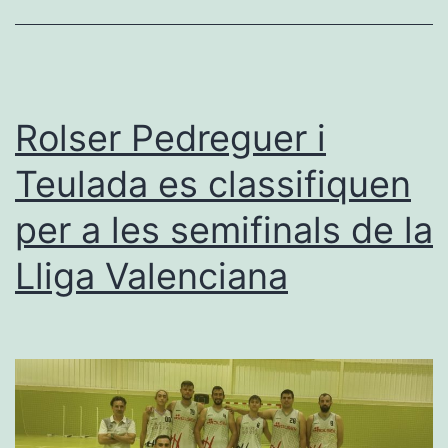
Associació
Cerebrum
es
disputa
Rolser Pedreguer i
en
Teulada es classifiquen
el
per a les semifinals de la
CT
Dénia
Lliga Valenciana