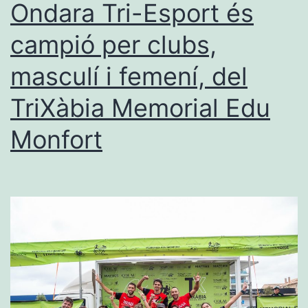
Ondara Tri-Esport és
Federació
campió per clubs,
Valenciana
masculí i femení, del
TriXàbia Memorial Edu
Monfort