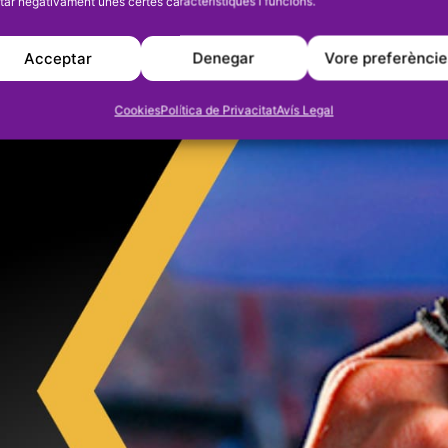
tar negativament unes certes característiques i funcions.
Acceptar
Denegar
Vore preferènci
Cookies
Política de Privacitat
Avís Legal