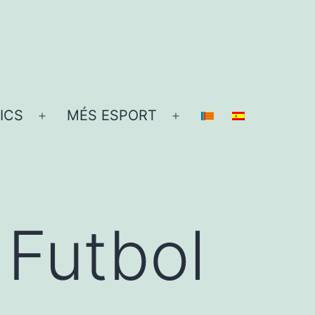
ICS
MÉS ESPORT
Obre
Obre
el
el
menú
menú
 Futbol