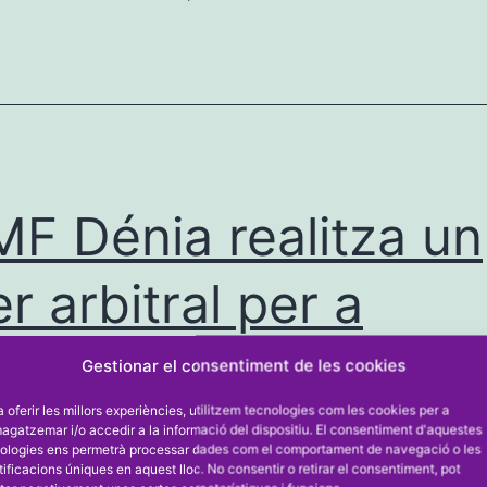
comarca
convocats
per
a
entrenar
amb
MF Dénia realitza un
la
Valenciana
er arbitral per a
Sub
renadors i delegats 
14
Gestionar el consentiment de les cookies
a oferir les millors experiències, utilitzem tecnologies com les cookies per a
Dénia
gatzemar i/o accedir a la informació del dispositiu. El consentiment d'aquestes
ologies ens permetrà processar dades com el comportament de navegació o les
tificacions úniques en aquest lloc. No consentir o retirar el consentiment, pot