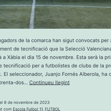
gadors de la comarca han sigut convocats per 
ament de tecnificació que la Selecció Valencian
rà a Xàbia el dia 15 de novembre. Esta serà la pr
e tecnificació per a futbolistes de clubs de la p
t. El seleccionador, Juanjo Fornés Alberola, ha c
Dènou
 trenta-dos…
Continueu llegint
jugadors
de
el
8 de novembre de 2023
la
at com
Escola Futbol 11
,
FUTBOL