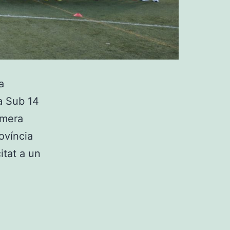
a
a Sub 14
imera
rovíncia
itat a un