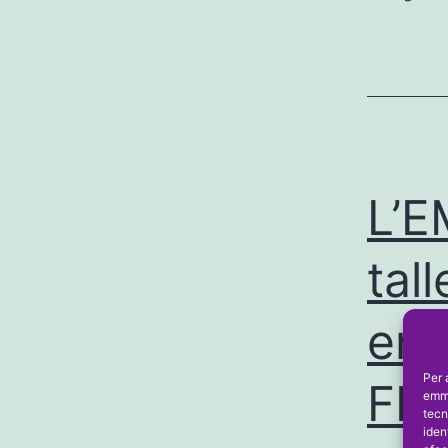
L’E
tall
ent
Per 
FB 
emma
tecn
iden