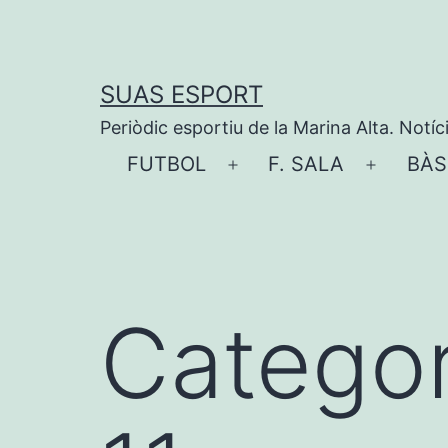
Vés
al
contingut
SUAS ESPORT
Periòdic esportiu de la Marina Alta. Notíc
FUTBOL
F. SALA
BÀS
Obre
Obre
el
el
menú
menú
Categor