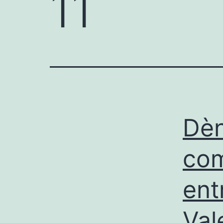
11
Dèn
com
ent
Val