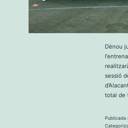
Dènou ju
l’entren
realitza
sessió d
d’Alacan
total de
Publicada 
Categoriz