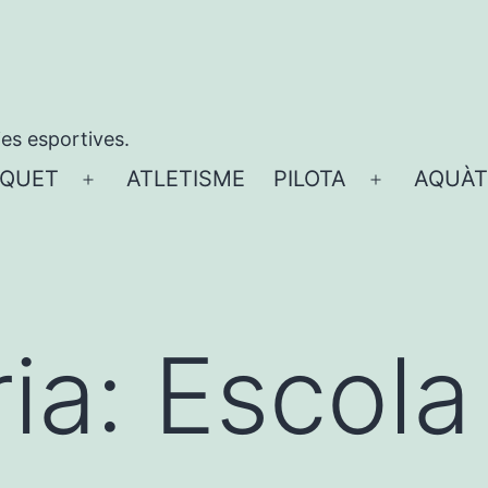
ies esportives.
QUET
ATLETISME
PILOTA
AQUÀT
Obre
Obre
el
el
menú
menú
ia:
Escola