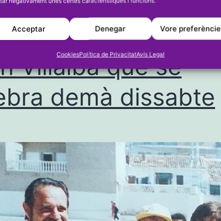
benjamins: Huit equ
tar negativament unes certes característiques i funcions.
ticipen al Memorial
Acceptar
Denegar
Vore preferènci
Cookies
Política de Privacitat
Avís Legal
n Villalba que se
ebra demà dissabte