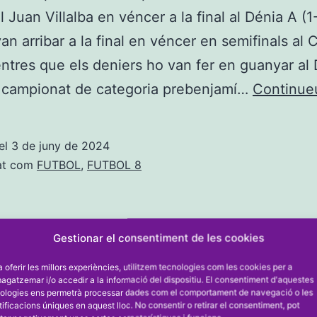
 Juan Villalba en véncer a la final al Dénia A (1-
van arribar a la final en véncer en semifinals al 
ntres que els deniers ho van fer en guanyar al
l campionat de categoria prebenjamí…
Continueu
el
3 de juny de 2024
at com
FUTBOL
,
FUTBOL 8
Gestionar el consentiment de les cookies
a oferir les millors experiències, utilitzem tecnologies com les cookies per a
gatzemar i/o accedir a la informació del dispositiu. El consentiment d'aquestes
ologies ens permetrà processar dades com el comportament de navegació o les
tificacions úniques en aquest lloc. No consentir o retirar el consentiment, pot