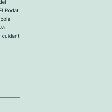
del
El Rodat.
scola
va
, cuidant