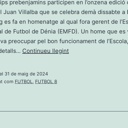
ips prebenjamins participen en l’onzena edició 
 Juan Villalba que se celebra demà dissabte a 
ig es fa en homenatge al qual fora gerent de l’E
al de Futbol de Dénia (EMFD). Un home que es 
 va preocupar pel bon funcionament de l’Escola
Prebenjamins:
 detalls…
Continueu llegint
Huit
equips
el
31 de maig de 2024
participen
at com
FUTBOL
,
FUTBOL 8
al
Memorial
Juan
Villalba