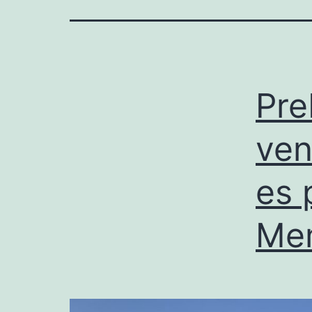
Pre
ven
es 
Mem