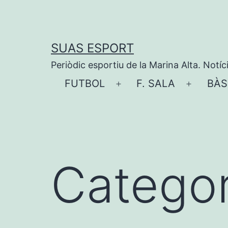
Vés
al
contingut
SUAS ESPORT
Periòdic esportiu de la Marina Alta. Notíc
FUTBOL
F. SALA
BÀS
Obre
Obre
el
el
menú
menú
Categor