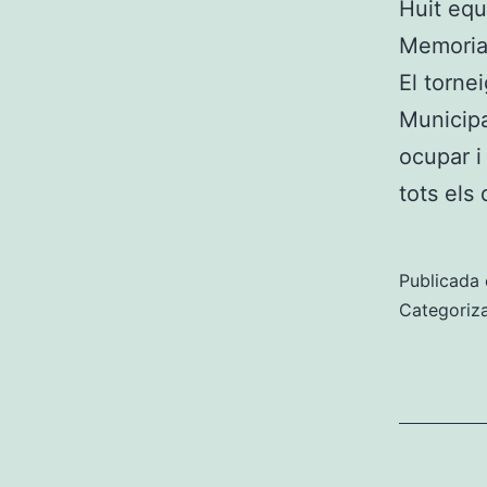
Huit equ
Memorial
El torne
Municip
ocupar i
tots els
Publicada 
Categoriz