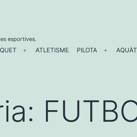
ies esportives.
QUET
ATLETISME
PILOTA
AQUÀT
Obre
Obre
el
el
menú
menú
ia:
FUTBO