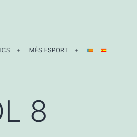
ICS
MÉS ESPORT
Obre
Obre
el
el
menú
menú
L 8