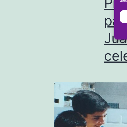
Pre
afec
par
Jua
cel