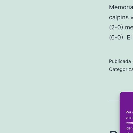
Memorial
calpins 
(2-0) me
(6-0). E
Publicada 
Categoriz
Per 
emma
tecn
iden