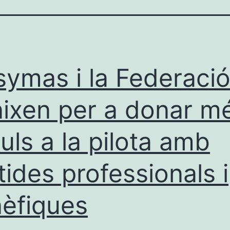
ymas i la Federaci
nixen per a donar m
uls a la pilota amb
tides professionals i
èfiques