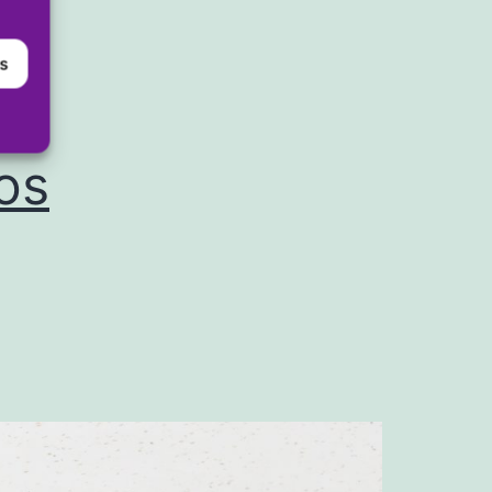
es
n
os