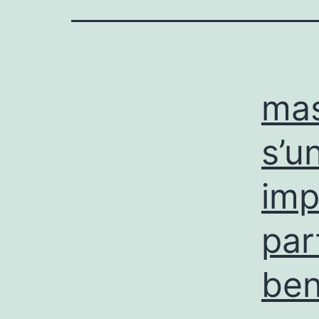
mas
s’u
imp
par
ben