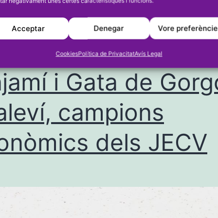
tar negativament unes certes característiques i funcions.
donar
més
Acceptar
Denegar
Vore preferènci
impuls
iarbeig-El Verger e
a
Cookies
Política de Privacitat
Avís Legal
la
jamí i Gata de Gorg
pilota
aleví, campions
amb
partides
onòmics dels JECV
professionals
i
benèfiques