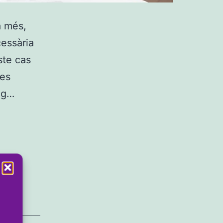
a més,
cessària
ste cas
ues
aig…