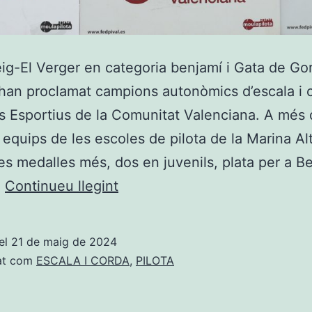
ig-El Verger en categoria benjamí i Gata de Go
 s’han proclamat campions autonòmics d’escala i 
s Esportius de la Comunitat Valenciana. A més 
ls equips de les escoles de pilota de la Marina Al
es medalles més, dos en juvenils, plata per a Be
Beniarbeig-
…
Continueu llegint
El
Verger
el
21 de maig de 2024
en
at com
ESCALA I CORDA
,
PILOTA
benjamí
i