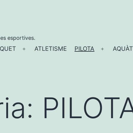
ies esportives.
QUET
ATLETISME
PILOTA
AQUÀT
Obre
Obre
el
el
menú
menú
ia:
PILOT