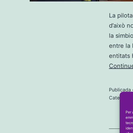
La pilot
d’això n
la simbi
entre la
entitats
Continue
Publicada 
Categoriz
Per 
emma
tecn
iden