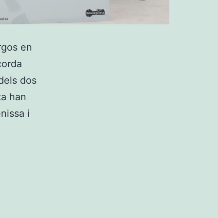
rgos en
corda
dels dos
ta han
nissa i