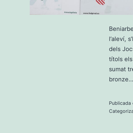
Beniarbe
l’aleví,
dels Joc
títols e
sumat tr
bronze
Publicada 
Categoriz