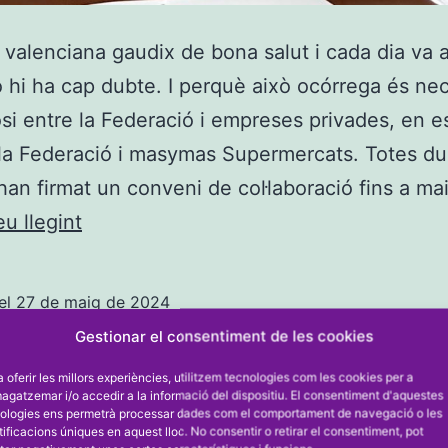
a valenciana gaudix de bona salut i cada dia va 
o hi ha cap dubte. I perquè això ocórrega és ne
osi entre la Federació i empreses privades, en e
 la Federació i masymas Supermercats. Totes d
 han firmat un conveni de col·laboració fins a m
masymas
u llegint
i
la
el
27 de maig de 2024
Federació
at com
PILOTA
Gestionar el consentiment de les cookies
s’unixen
a oferir les millors experiències, utilitzem tecnologies com les cookies per a
per
gatzemar i/o accedir a la informació del dispositiu. El consentiment d'aquestes
ologies ens permetrà processar dades com el comportament de navegació o les
a
tificacions úniques en aquest lloc. No consentir o retirar el consentiment, pot