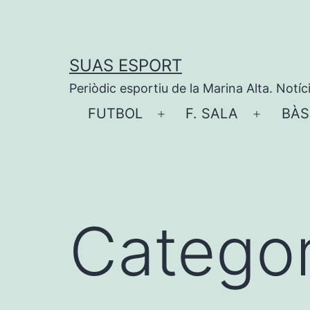
Vés
al
contingut
SUAS ESPORT
Periòdic esportiu de la Marina Alta. Notíc
FUTBOL
F. SALA
BÀS
Obre
Obre
el
el
menú
menú
Categor