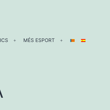
ICS
MÉS ESPORT
Obre
Obre
el
el
menú
menú
A