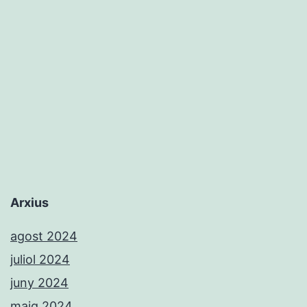
la
deniera
Fiamma
per
a
suplir
a
Alba
Redondo
Arxius
en
agost 2024
la
juliol 2024
Selecció
juny 2024
Espanyola
maig 2024