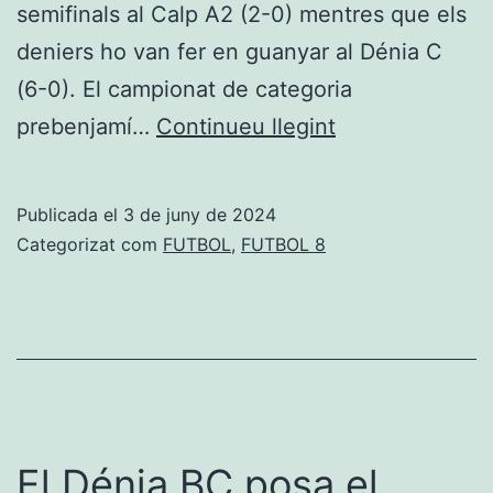
semifinals al Calp A2 (2-0) mentres que els
deniers ho van fer en guanyar al Dénia C
(6-0). El campionat de categoria
Prebenjamins:
prebenjamí…
Continueu llegint
El
Calp
Publicada el
3 de juny de 2024
A1
Categorizat com
FUTBOL
,
FUTBOL 8
venç
en
la
final
al
Dénia
El Dénia BC posa el