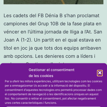
Les cadets del FB Dénia B s’han proclamat
campiones del Grup 10B de la fase plata en
véncer en l’última jornada de lliga a l’At. San
Joan A (1-2). Un partit en el qual estava en
títol en joc ja que tots dos equips arribaven
amb opcions. Les denieres com a líders i
Cadets:
amb un…
Continueu llegint
Gestionar el consentiment
El
de les cookies
FB
Per a oferir les millors experiències, utilitzem tecnologies com les cookies
Publicada el
5 de juny de 2024
per a emmagatzemar i/o accedir a la informació del dispositiu. El
Dénia
Categorizat com
FUTBOL
,
Futbol Femení 11
consentiment d'aquestes tecnologies ens permetrà processar dades com
el comportament de navegació o les identificacions úniques en aquest
B
lloc. No consentir o retirar el consentiment, pot afectar negativament
unes certes característiques i funcions.
guanya