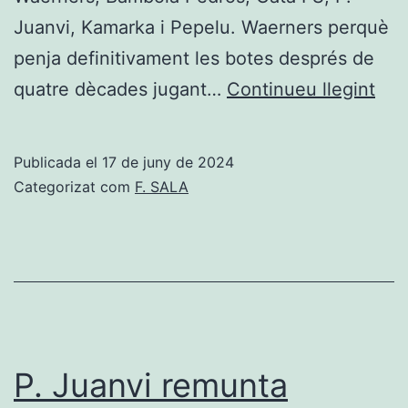
Juanvi, Kamarka i Pepelu. Waerners perquè
penja definitivament les botes després de
Wae
quatre dècades jugant…
Continueu llegint
Bám
Ped
Publicada el
17 de juny de 2024
Gat
Categorizat com
F. SALA
FS,
P.
Jua
Kam
i
Pep
P. Juanvi remunta
pro