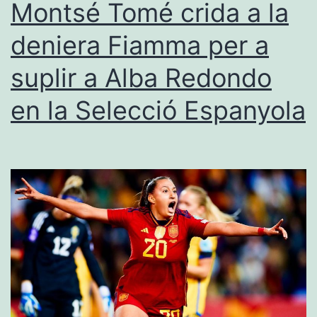
Montsé Tomé crida a la
i
deniera Fiamma per a
guanyar
suplir a Alba Redondo
amb
un
en la Selecció Espanyola
jugador
menys
al
Castalla