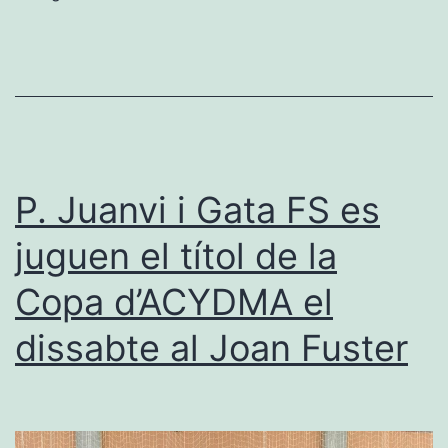
Gata
FS
i
es
proclama
campió
P. Juanvi i Gata FS es
de
juguen el títol de la
la
Copa d’ACYDMA el
Copa
d’ACYDMA
dissabte al Joan Fuster
al
Joan
Fuster