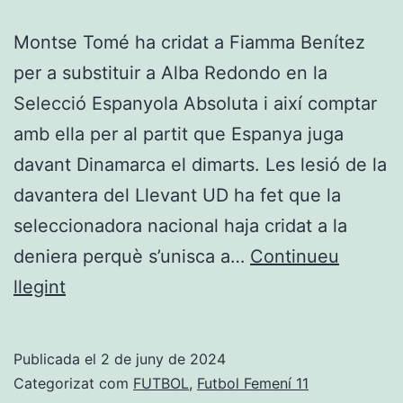
Montse Tomé ha cridat a Fiamma Benítez
per a substituir a Alba Redondo en la
Selecció Espanyola Absoluta i així comptar
amb ella per al partit que Espanya juga
davant Dinamarca el dimarts. Les lesió de la
davantera del Llevant UD ha fet que la
seleccionadora nacional haja cridat a la
deniera perquè s’unisca a…
Continueu
Montsé
llegint
Tomé
crida
Publicada el
2 de juny de 2024
a
Categorizat com
FUTBOL
,
Futbol Femení 11