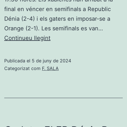
final en véncer en semifinals a Republic
Dénia (2-4) i els gaters en imposar-se a
Orange (2-1). Les semifinals es van…
P.
Continueu llegint
Juanvi
i
Publicada el
5 de juny de 2024
Gata
Categorizat com
F. SALA
FS
es
juguen
el
títol
de