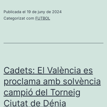
Pastor
més
Publicada el
19 de juny de 2024
conegut
Categorizat com
FUTBOL
com
Carpi
es
presentarà
a
les
Cadets: El València es
eleccions
proclama amb solvència
del
campió del Torneig
CD
Dénia
Ciutat de Dénia