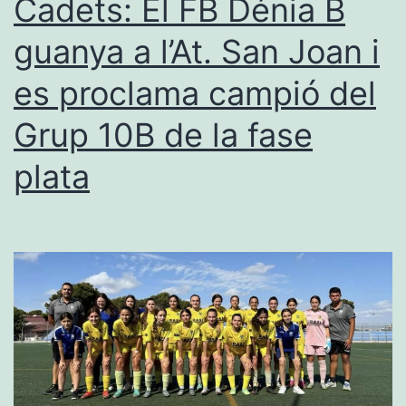
Cadets: El FB Dénia B
la
guanya a l’At. San Joan i
Copa
es proclama campió del
d’ACYDMA
el
Grup 10B de la fase
dissabte
plata
al
Joan
Fuster