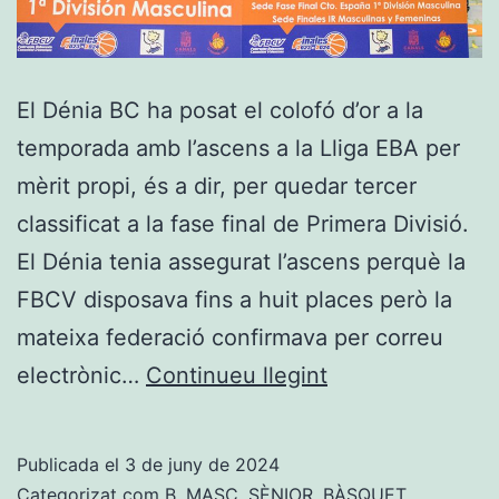
El Dénia BC ha posat el colofó d’or a la
temporada amb l’ascens a la Lliga EBA per
mèrit propi, és a dir, per quedar tercer
classificat a la fase final de Primera Divisió.
El Dénia tenia assegurat l’ascens perquè la
FBCV disposava fins a huit places però la
mateixa federació confirmava per correu
El
electrònic…
Continueu llegint
Dénia
BC
Publicada el
3 de juny de 2024
posa
Categorizat com
B. MASC. SÈNIOR
,
BÀSQUET