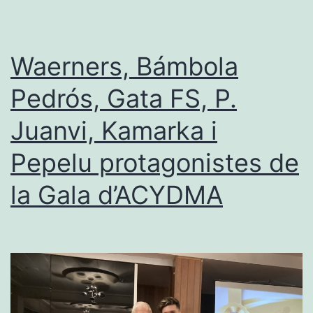
campió
del
Torneig
Waerners, Bámbola
Ciutat
Pedrós, Gata FS, P.
de
Juanvi, Kamarka i
Dénia
Pepelu protagonistes de
la Gala d’ACYDMA