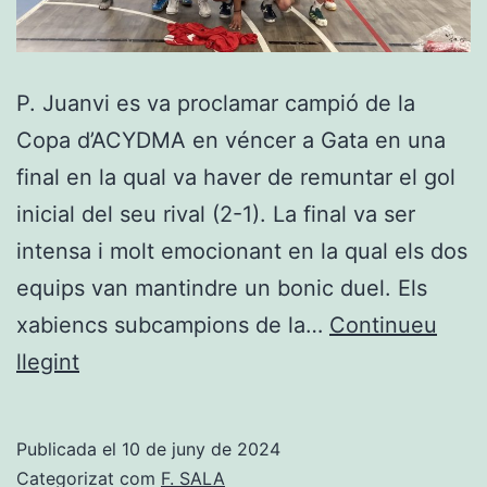
P. Juanvi es va proclamar campió de la
Copa d’ACYDMA en véncer a Gata en una
final en la qual va haver de remuntar el gol
inicial del seu rival (2-1). La final va ser
intensa i molt emocionant en la qual els dos
equips van mantindre un bonic duel. Els
xabiencs subcampions de la…
Continueu
P.
llegint
Juanvi
remunta
Publicada el
10 de juny de 2024
davant
Categorizat com
F. SALA