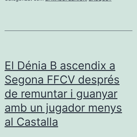
el
colofó
d’or
a
la
temporada
El Dénia B ascendix a
amb
Segona FFCV després
l’ascens
de remuntar i guanyar
a
Lliga
amb un jugador menys
EBA
al Castalla
per
mèrit