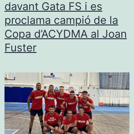
davant Gata FS i es
de
proclama campió de la
la
Gal
Copa d’ACYDMA al Joan
d’
Fuster