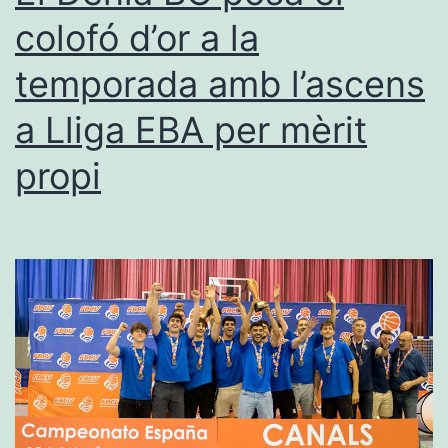
A
colofó d’or a la
i
temporada amb l’ascens
es
proclama
a Lliga EBA per mèrit
campió
propi
del
Memorial
Juan
Villalba