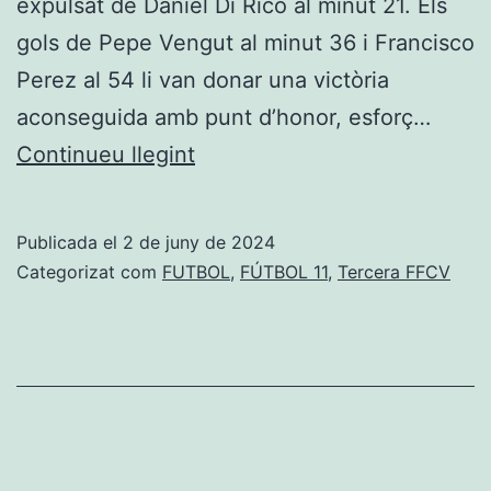
expulsat de Daniel Di Rico al minut 21. Els
gols de Pepe Vengut al minut 36 i Francisco
Perez al 54 li van donar una victòria
aconseguida amb punt d’honor, esforç…
El
Continueu llegint
Dénia
B
Publicada el
2 de juny de 2024
ascendix
Categorizat com
FUTBOL
,
FÚTBOL 11
,
Tercera FFCV
a
Segona
FFCV
després
de
remuntar