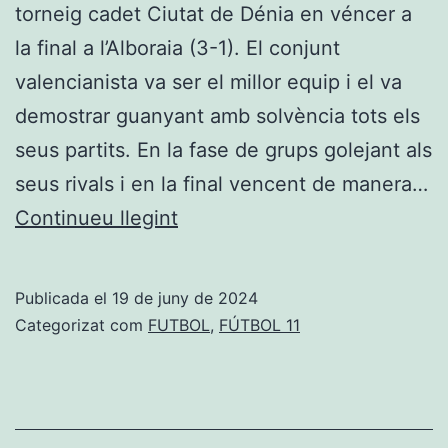
torneig cadet Ciutat de Dénia en véncer a
la final a l’Alboraia (3-1). El conjunt
valencianista va ser el millor equip i el va
demostrar guanyant amb solvència tots els
seus partits. En la fase de grups golejant als
seus rivals i en la final vencent de manera…
Cadets:
Continueu llegint
El
València
Publicada el
19 de juny de 2024
es
Categorizat com
FUTBOL
,
FÚTBOL 11
proclama
amb
solvència