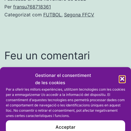
Per
fransu768718361
Categorizat com
FUTBOL
,
Segona FFCV
Feu un comentari
L'adreça electrònica no es publicarà.
Els camps
Gestionar el consentiment
necessaris estan marcats amb
*
de les cookies
Per a oferir les millors experiències, utilitzem tecnologies com les cookies
Comentari
*
per a emmagatzemar i/o accedir a la informació del dispositiu. El
consentiment d'aquestes tecnologies ens permetrà processar dades com
el comportament de navegació o les identificacions úniques en aquest
lloc. No consentir o retirar el consentiment, pot afectar negativament
unes certes característiques i funcions.
Acceptar