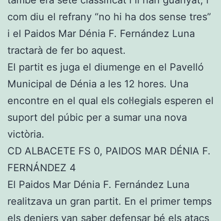
també era seté classificat i li han guanyat, i
com diu el refrany “no hi ha dos sense tres”
i el Paidos Mar Dénia F. Fernández Luna
tractarà de fer bo aquest.
El partit es juga el diumenge en el Pavelló
Municipal de Dénia a les 12 hores. Una
encontre en el qual els col·legials esperen el
suport del púbic per a sumar una nova
victòria.
CD ALBACETE FS 0, PAIDOS MAR DÉNIA F.
FERNÁNDEZ 4
El Paidos Mar Dénia F. Fernández Luna
realitzava un gran partit. En el primer temps
els deniers van saber defensar bé els atacs