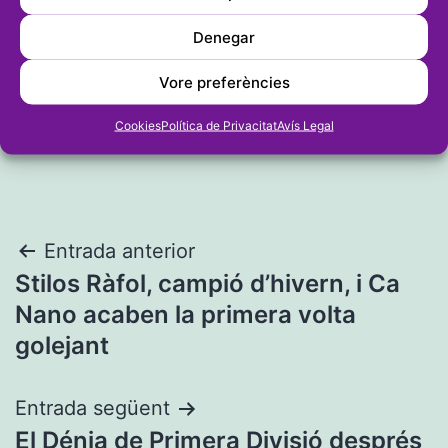
Denegar
Vore preferències
Cookies
Política de Privacitat
Avís Legal
Navegació
Entrada anterior
Stilos Ràfol, campió d’hivern, i Ca
d'entrades
Nano acaben la primera volta
golejant
Entrada següent
El Dénia de Primera Divisió després