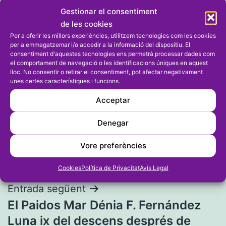
Gestionar el consentiment
de les cookies
Per a oferir les millors experiències, utilitzem tecnologies com les cookies
per a emmagatzemar i/o accedir a la informació del dispositiu. El
consentiment d'aquestes tecnologies ens permetrà processar dades com
el comportament de navegació o les identificacions úniques en aquest
lloc. No consentir o retirar el consentiment, pot afectar negativament
unes certes característiques i funcions.
Acceptar
Navegació
Entrada anterior
Denegar
Dos ors, una plata i un bronze per
d'entrades
als deniers en la quarta regata de la
Vore preferències
Lliga Suma
Cookies
Política de Privacitat
Avís Legal
Entrada següent
El Paidos Mar Dénia F. Fernández
Luna ix del descens després de