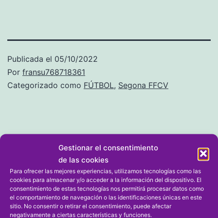
Publicada el
05/10/2022
Por
fransu768718361
Categorizado como
FÚTBOL
,
Segona FFCV
Gestionar el consentimiento
Dejar un comentario
de las cookies
Para ofrecer las mejores experiencias, utilizamos tecnologías como las
cookies para almacenar y/o acceder a la información del dispositivo. El
Tu dirección de correo electrónico no será publicada.
consentimiento de estas tecnologías nos permitirá procesar datos como
Los campos obligatorios están marcados con
*
el comportamiento de navegación o las identificaciones únicas en este
sitio. No consentir o retirar el consentimiento, puede afectar
negativamente a ciertas características y funciones.
Comentario
*