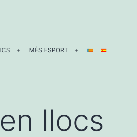
ICS
MÉS ESPORT
Obre
Obre
el
el
menú
menú
 en llocs