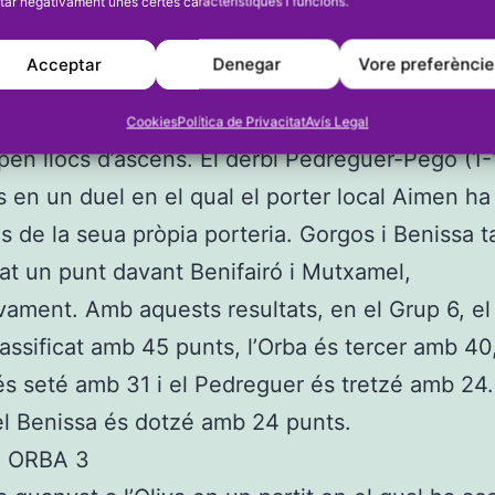
tar negativament unes certes característiques i funcions.
s l’únic equip de la comarca que ha aconseguit 
Acceptar
Denegar
Vore preferènci
 en aquesta jornada de Primera Regional. Els orb
posat a l’Oliva (2-3) i amb aquest triomf són terc
Cookies
Política de Privacitat
Avís Legal
pen llocs d’ascens. El derbi Pedreguer-Pego (1-
s en un duel en el qual el porter local Aimen ha
es de la seua pròpia porteria. Gorgos i Benissa 
t un punt davant Benifairó i Mutxamel,
vament. Amb aquests resultats, en el Grup 6, e
assificat amb 45 punts, l’Orba és tercer amb 40,
s seté amb 31 i el Pedreguer és tretzé amb 24.
el Benissa és dotzé amb 24 punts.
, ORBA 3