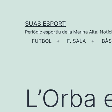
Vés
al
contingut
SUAS ESPORT
Periòdic esportiu de la Marina Alta. Notíc
FUTBOL
F. SALA
BÀS
Obre
Obre
el
el
menú
menú
L’Orba e