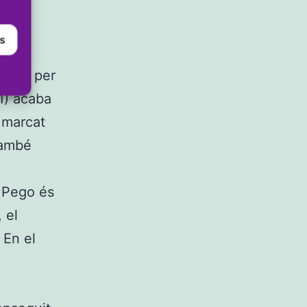
la
es
ers
ers i per
1) acaba
 marcat
també
l Pego és
 el
 En el