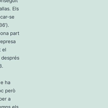
onseguit
llas. Els
ocar-se
36’).
gona part
 represa
 el
e després
3.
ue ha
joc però
per a
temps els