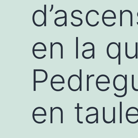
d’ascen
en la qu
Pedreg
en taul