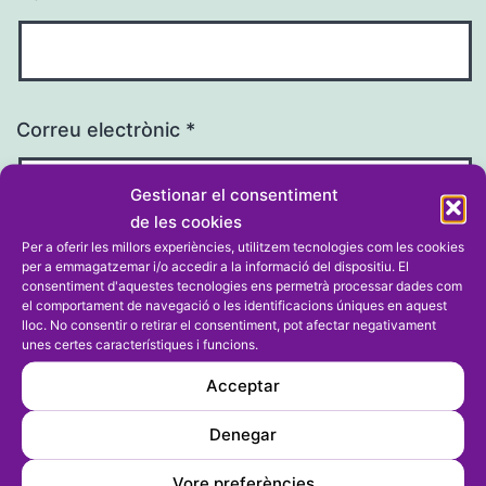
Correu electrònic
*
Gestionar el consentiment
de les cookies
Per a oferir les millors experiències, utilitzem tecnologies com les cookies
Lloc web
per a emmagatzemar i/o accedir a la informació del dispositiu. El
consentiment d'aquestes tecnologies ens permetrà processar dades com
el comportament de navegació o les identificacions úniques en aquest
lloc. No consentir o retirar el consentiment, pot afectar negativament
unes certes característiques i funcions.
Acceptar
Denegar
Vore preferències