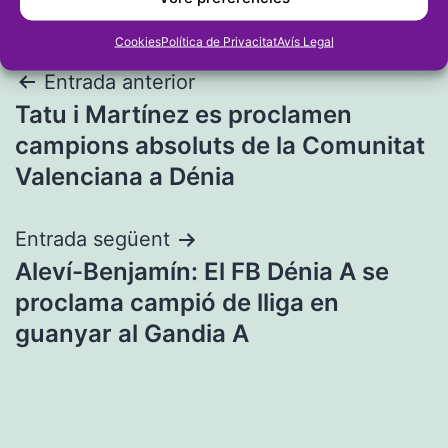
Cookies
Política de Privacitat
Avís Legal
Navegació
Entrada anterior
Tatu i Martínez es proclamen
d'entrades
campions absoluts de la Comunitat
Valenciana a Dénia
Entrada següent
Aleví-Benjamín: El FB Dénia A se
proclama campió de lliga en
guanyar al Gandia A