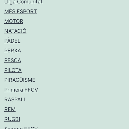
Lliga Comunitat
MÉS ESPORT
MOTOR
NATACIÓ
PÀDEL
PERXA
PESCA
PILOTA
PIRAGÜISME
Primera FFCV
RASPALL
REM
RUGBI
Segona FFCV