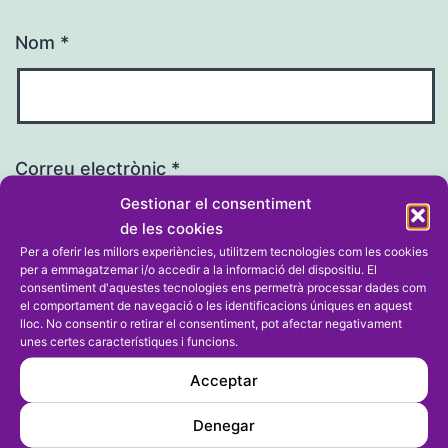
Nom
*
Correu electrònic
*
Gestionar el consentiment
de les cookies
Per a oferir les millors experiències, utilitzem tecnologies com les cookies
per a emmagatzemar i/o accedir a la informació del dispositiu. El
consentiment d'aquestes tecnologies ens permetrà processar dades com
Lloc web
el comportament de navegació o les identificacions úniques en aquest
lloc. No consentir o retirar el consentiment, pot afectar negativament
unes certes característiques i funcions.
Acceptar
Denegar