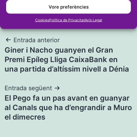
Vore preferències
Cookies
Política de Privacitat
Avís Legal
Navegació
Entrada anterior
Giner i Nacho guanyen el Gran
d'entrades
Premi Epíleg Lliga CaixaBank en
una partida d’altíssim nivell a Dénia
Entrada següent
El Pego fa un pas avant en guanyar
al Canals que ha d’engrandir a Muro
el dimecres