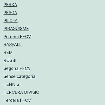
PERXA
PESCA
PILOTA
PIRAGÜISME
Primera FFCV
RASPALL
REM
RUGBI
Segona FFCV
Sense categoria
TENNIS
TERCERA DIVISIÓ
Tercera FFCV