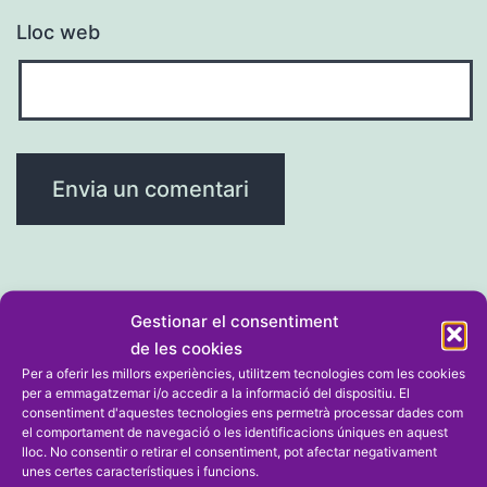
Lloc web
Gestionar el consentiment
Navegació
Entrada anterior
de les cookies
El València Basket és campió cadet
Per a oferir les millors experiències, utilitzem tecnologies com les cookies
d'entrades
per a emmagatzemar i/o accedir a la informació del dispositiu. El
a Ondara i la deniera María Bordes,
consentiment d'aquestes tecnologies ens permetrà processar dades com
el comportament de navegació o les identificacions úniques en aquest
tercera amb el Claret
lloc. No consentir o retirar el consentiment, pot afectar negativament
unes certes característiques i funcions.