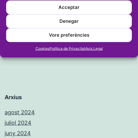
Entrada següent
Acceptar
Calp i Xàbia juguen partits vitals
Denegar
davant rivals directes i el Dénia
necessita sumar per no patir
Vore preferències
Cookies
Política de Privacitat
Avís Legal
Arxius
agost 2024
juliol 2024
juny 2024