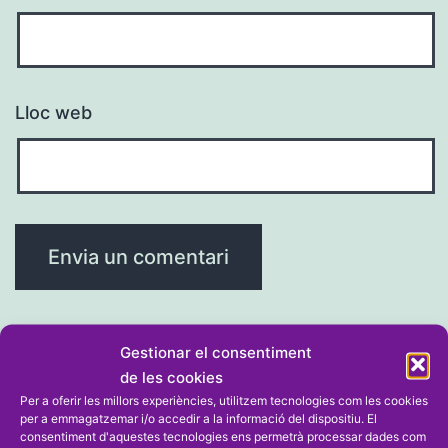
Lloc web
Gestionar el consentiment
de les cookies
Navegació
Entrada anterior
Per a oferir les millors experiències, utilitzem tecnologies com les cookies
per a emmagatzemar i/o accedir a la informació del dispositiu. El
Ciccone s’imposa a l’esprint en l’Alt
consentiment d'aquestes tecnologies ens permetrà processar dades com