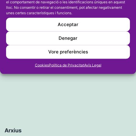
d'entrades
de Pins i és el nou líder de la Volta a
el comportament de navegació o les identificacions úniques en aquest
lloc. No consentir o retirar el consentiment, pot afectar negativament
la Comunitat
unes certes característiques i funcions.
Acceptar
Entrada següent
Denegar
Luis Pérez, Sergio Moro, Antonio
Bustos, Juan Llorca y Eugenio Torró
Vore preferències
són els campions de la Lliga Ximo
Cookies
Política de Privacitat
Avís Legal
Smash
Arxius