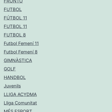
FRONTÓ
FUTBOL
FÚTBOL 11
FUTBOL 11
FUTBOL 8
Futbol Femení 11
Futbol Femení 8
GIMNÀSTICA
GOLF
HANDBOL
Juvenils
LLIGA ACYDMA
Lliga Comunitat
MÉS ESPORT