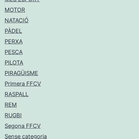
MOTOR
NATACIÓ
PÀDEL
PERXA
PESCA
PILOTA
PIRAGÜISME
Primera FFCV
RASPALL
REM
RUGBI
Segona FFCV
Sense categoria