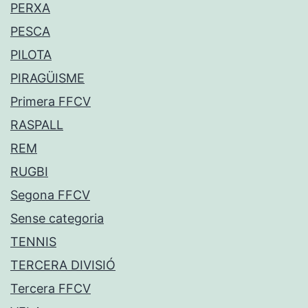
PERXA
PESCA
PILOTA
PIRAGÜISME
Primera FFCV
RASPALL
REM
RUGBI
Segona FFCV
Sense categoria
TENNIS
TERCERA DIVISIÓ
Tercera FFCV