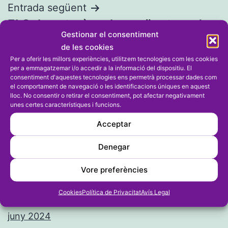
Entrada següent
El Calp estarà en la següent ronda
Gestionar el consentiment
de La Nostra Copa en véncer a
de les cookies
l’Orba en els penals
Per a oferir les millors experiències, utilitzem tecnologies com les cookies
per a emmagatzemar i/o accedir a la informació del dispositiu. El
consentiment d'aquestes tecnologies ens permetrà processar dades com
el comportament de navegació o les identificacions úniques en aquest
lloc. No consentir o retirar el consentiment, pot afectar negativament
unes certes característiques i funcions.
Acceptar
Denegar
Arxius
Vore preferències
agost 2024
Cookies
Política de Privacitat
Avís Legal
juliol 2024
juny 2024