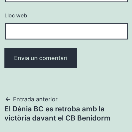
Lloc web
Navegació
Entrada anterior
El Dénia BC es retroba amb la
d'entrades
victòria davant el CB Benidorm