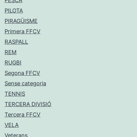
PESCA
PILOTA
PIRAGÜISME
Primera FFCV
RASPALL
REM
RUGBI
Segona FFCV
Sense categoria
TENNIS
TERCERA DIVISIÓ
Tercera FFCV
VELA
Veterans