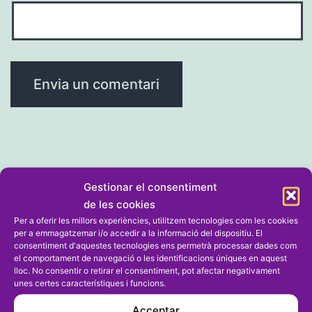
Navegació
Entrada anterior
Gestionar el consentiment
Orba i Calp es juguen el passe a la
de les cookies
d'entrades
Per a oferir les millors experiències, utilitzem tecnologies com les cookies
següent ronda de La Nostra Copa
per a emmagatzemar i/o accedir a la informació del dispositiu. El
demà en La Marjal
consentiment d'aquestes tecnologies ens permetrà processar dades com
el comportament de navegació o les identificacions úniques en aquest
lloc. No consentir o retirar el consentiment, pot afectar negativament
unes certes característiques i funcions.
Entrada següent
Acceptar