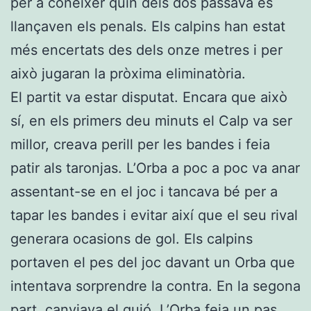
per a conéixer quin dels dos passava es
llançaven els penals. Els calpins han estat
més encertats des dels onze metres i per
això jugaran la pròxima eliminatòria.
El partit va estar disputat. Encara que això
sí, en els primers deu minuts el Calp va ser
millor, creava perill per les bandes i feia
patir als taronjas. L’Orba a poc a poc va anar
assentant-se en el joc i tancava bé per a
tapar les bandes i evitar així que el seu rival
generara ocasions de gol. Els calpins
portaven el pes del joc davant un Orba que
intentava sorprendre la contra. En la segona
part, canviava el guió. L’Orba feia un pas