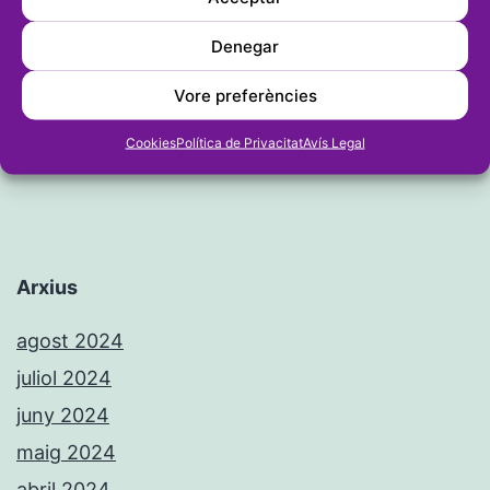
Els deniers Muñoz i Cogollos i el
xabienc Boronat pugen al podi en la
Denegar
Setmana Nàutica d’Alacant
Vore preferències
Cookies
Política de Privacitat
Avís Legal
Arxius
agost 2024
juliol 2024
juny 2024
maig 2024
abril 2024