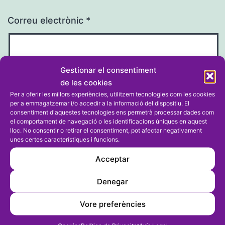
Correu electrònic
*
Gestionar el consentiment
de les cookies
Lloc web
Per a oferir les millors experiències, utilitzem tecnologies com les cookies
per a emmagatzemar i/o accedir a la informació del dispositiu. El
consentiment d'aquestes tecnologies ens permetrà processar dades com
el comportament de navegació o les identificacions úniques en aquest
lloc. No consentir o retirar el consentiment, pot afectar negativament
unes certes característiques i funcions.
Acceptar
Denegar
Vore preferències