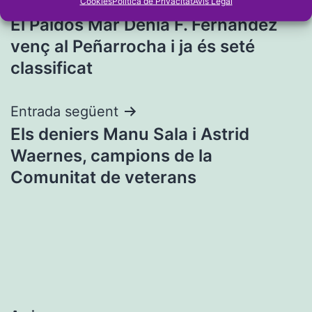
Navegació
Entrada anterior
Cookies
Política de Privacitat
Avís Legal
El Paidos Mar Dénia F. Fernández
d'entrades
venç al Peñarrocha i ja és seté
classificat
Entrada següent
Els deniers Manu Sala i Astrid
Waernes, campions de la
Comunitat de veterans