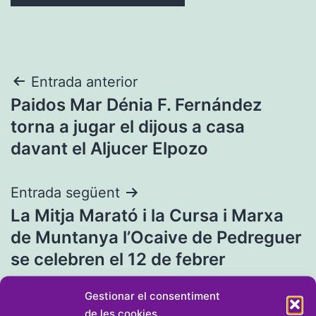
Navegació
Entrada anterior
Paidos Mar Dénia F. Fernández
d'entrades
torna a jugar el dijous a casa
davant el Aljucer Elpozo
Entrada següent
La Mitja Marató i la Cursa i Marxa
de Muntanya l’Ocaive de Pedreguer
se celebren el 12 de febrer
Gestionar el consentiment
de les cookies