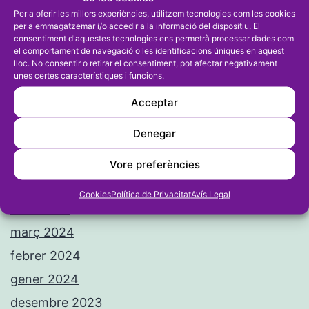
Per a oferir les millors experiències, utilitzem tecnologies com les cookies
per a emmagatzemar i/o accedir a la informació del dispositiu. El
consentiment d'aquestes tecnologies ens permetrà processar dades com
el comportament de navegació o les identificacions úniques en aquest
lloc. No consentir o retirar el consentiment, pot afectar negativament
unes certes característiques i funcions.
Arxius
Acceptar
agost 2024
Denegar
juliol 2024
juny 2024
Vore preferències
maig 2024
Cookies
Política de Privacitat
Avís Legal
abril 2024
març 2024
febrer 2024
gener 2024
desembre 2023