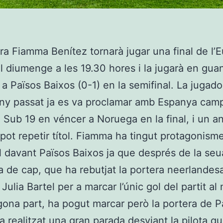
ra Fiamma Benítez tornarà jugar una final de l’
l diumenge a les 19.30 hores i la jugarà en gua
a Països Baixos (0-1) en la semifinal. La jugado
any passat ja es va proclamar amb Espanya cam
 Sub 19 en véncer a Noruega en la final, i un a
pot repetir títol. Fiamma ha tingut protagonisme
l davant Països Baixos ja que després de la seu
 de cap, que ha rebutjat la portera neerlandesa
 Julia Bartel per a marcar l’únic gol del partit al
gona part, ha pogut marcar però la portera de P
a realitzat una gran parada desviant la pilota q