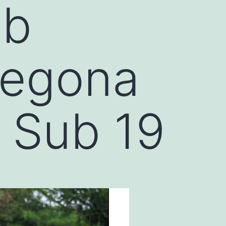
mb
segona
u Sub 19