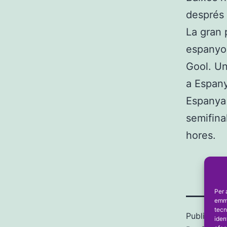
després s
La gran 
espanyol
Gool. Un
a Espany
Espanya 
semifina
hores.
Per 
emma
tecn
Publicada 
iden