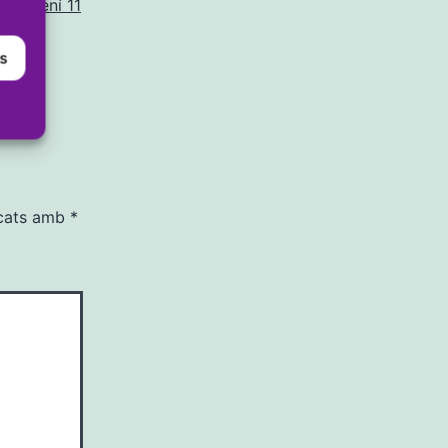
Femení 11
es
rcats amb
*