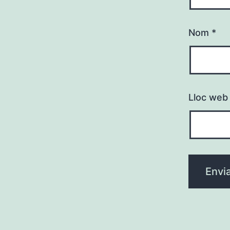
Nom
*
Lloc web