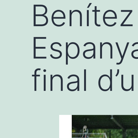
Benítez
Espanya
final d