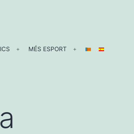
ICS
MÉS ESPORT
Obre
Obre
el
el
menú
menú
a