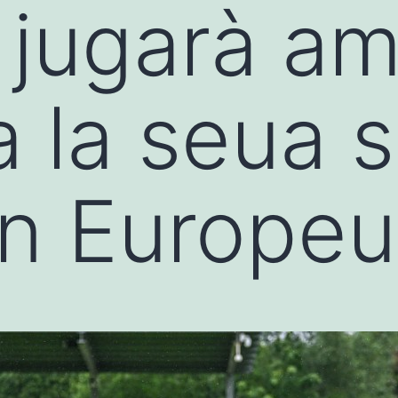
 jugarà a
 la seua 
’un Europe