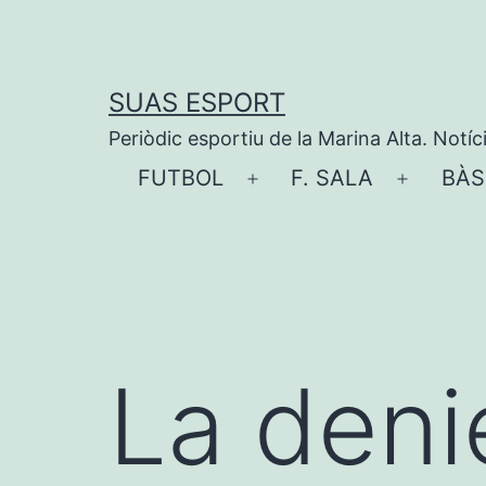
Vés
al
contingut
SUAS ESPORT
Periòdic esportiu de la Marina Alta. Notíc
FUTBOL
F. SALA
BÀS
Obre
Obre
el
el
menú
menú
La deni