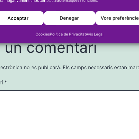
tar negativament unes certes característiques i funcions.
u768718361
Acceptar
Denegar
Vore preferènci
Cookies
Política de Privacitat
Avís Legal
 un comentari
lectrònica no es publicarà.
Els camps necessaris estan ma
ri
*