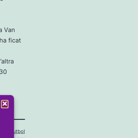
 a Van
ha ficat
altra
.30
BOL
,
Futbol