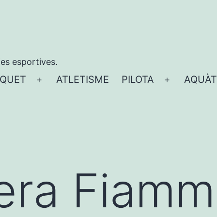
ies esportives.
QUET
ATLETISME
PILOTA
AQUÀT
Obre
Obre
el
el
menú
menú
era Fiamm