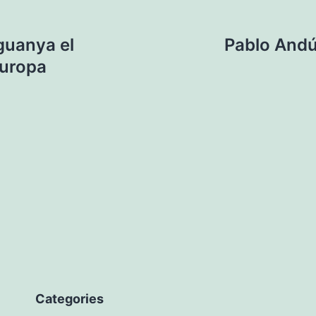
guanya el
Pablo Andúj
Europa
Categories