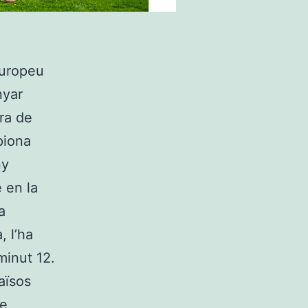
Europeu
nyar
ra de
piona
ny
 en la
a
, l’ha
 minut 12.
aïsos
ue