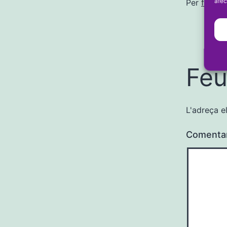
afec
Per
frans
Feu
L'adreça e
Comenta