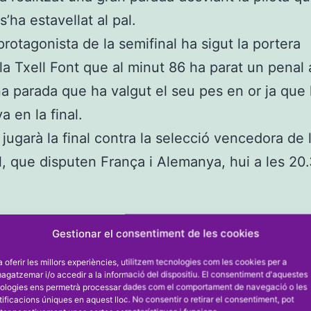
’ha estavellat al pal.
protagonista de la semifinal ha sigut la portera
a Txell Font que al minut 86 ha parat un penal
a parada que ha valgut el seu pes en or ja que 
a en la final.
jugarà la final contra la selecció vencedora de l’
l, que disputen França i Alemanya, hui a les 20
Gestionar el consentiment de les cookies
a oferir les millors experiències, utilitzem tecnologies com les cookies per a
gatzemar i/o accedir a la informació del dispositiu. El consentiment d'aquestes
ologies ens permetrà processar dades com el comportament de navegació o les
el
27 de juliol de 2023
Categorizat com
FUT
tificacions úniques en aquest lloc. No consentir o retirar el consentiment, pot