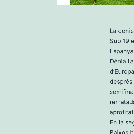
La denie
Sub 19 e
Espanya 
Dénia l’
d’Europa
després 
semifina
rematada
aprofitat
En la se
Baixos h