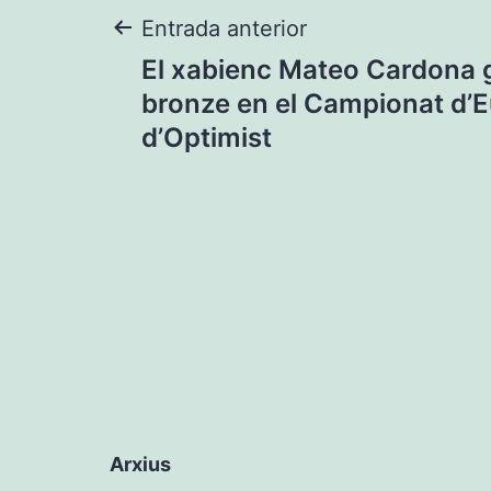
Navegació
Entrada anterior
El xabienc Mateo Cardona 
d'entrades
bronze en el Campionat d’
d’Optimist
Arxius