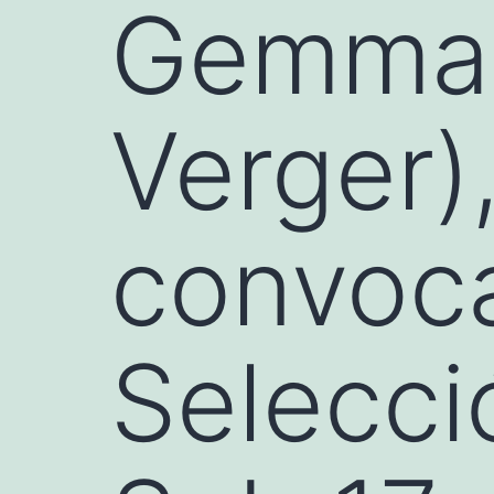
Gemma 
Verger)
convoca
Selecci