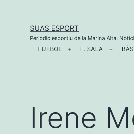
Vés
al
contingut
SUAS ESPORT
Periòdic esportiu de la Marina Alta. Notíc
FUTBOL
F. SALA
BÀS
Obre
Obre
el
el
menú
menú
Irene M