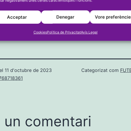
tar negativament unes certes característiques i funcions.
star igualat.
V: La Selecció Valenciana Sub 17 amb els jug
Acceptar
Denegar
Vore preferènci
a.
Cookies
Política de Privacitat
Avís Legal
el
11 d'octubre de 2023
Categorizat com
FUT
u768718361
 un comentari