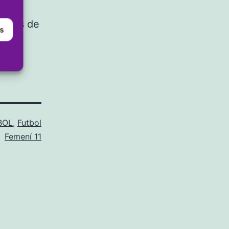
adors de
es
BOL
,
Futbol
Femení 11