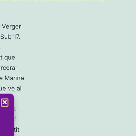
 Verger
 Sub 17.
s
nt que
ercera
la Marina
ue ve al
partit
asculí
n partit