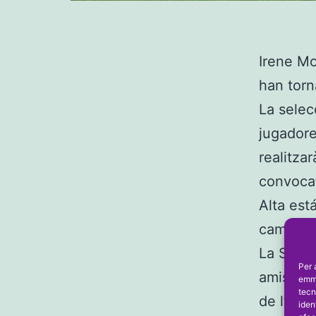
Irene Mo
han torn
La selec
jugadore
realitza
convocat
Alta est
camp de 
La Selec
Per 
amistós,
emma
tecn
de l’At. 
iden