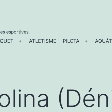
ies esportives.
QUET
ATLETISME
PILOTA
AQUÀT
Obre
Obre
el
el
menú
menú
olina (Dén