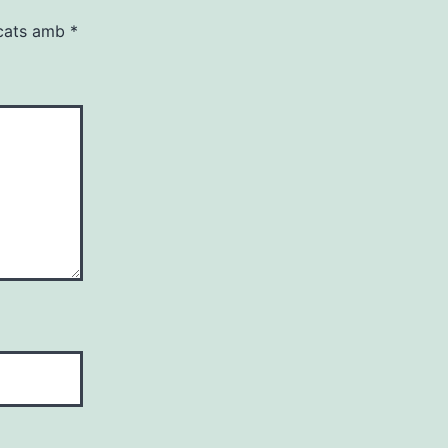
rcats amb
*