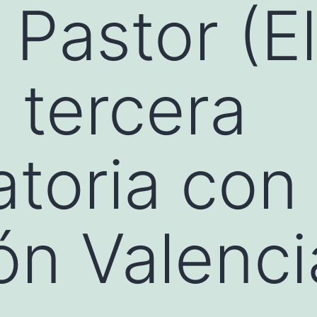
Pastor (El
, tercera
toria con 
ón Valenc