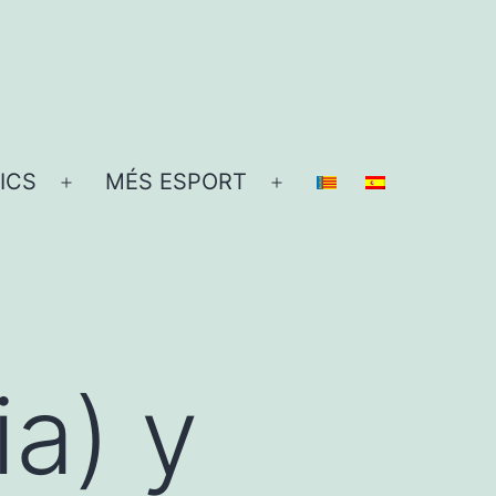
ICS
MÉS ESPORT
Obre
Obre
el
el
menú
menú
ia) y