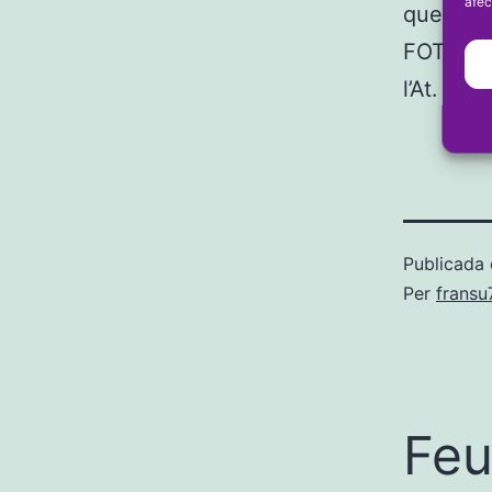
afec
que va e
FOTO FFC
l’At. Túri
Publicada 
Per
frans
Feu