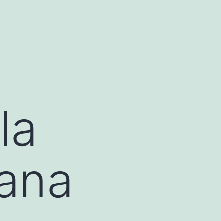
la
iana