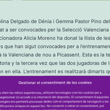
lina Delgado de Dénia i Gemma Pastor Pino del
at a ser convocades per la Selecció Valenciana
cionadora Alicia Moreno ha donat la llista de le
s que han sigut convocades per a l’entrename
rà la Valenciana de nou a Picassent. Esta es la t
oria y la tercera vez que las dos jugadoras de 
án en ella. L’entrenament es realitzarà dimarts q
futbol Miguel Monleón a les 17.15 hores.
Gestionar el consentiment de les cookies
ció Valenciana Sub 17 va disputar el dimarts un 
a oferir les millors experiències, utilitzem tecnologies com les cookies per a
 el primer de la temporada, amb l’equip cadet m
gatzemar i/o accedir a la informació del dispositiu. El consentiment d'aquestes
ologies ens permetrà processar dades com el comportament de navegació o les
Túria, que va finalitzar amb empat a un gol, en u
tificacions úniques en aquest lloc. No consentir o retirar el consentiment, pot