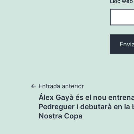
Lloc web
Navegació
Entrada anterior
Álex Gayà és el nou entren
d'entrades
Pedreguer i debutarà en la 
Nostra Copa