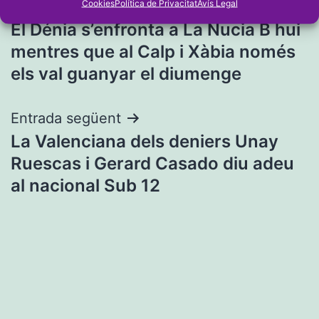
Navegació
Cookies
Política de Privacitat
Avís Legal
Entrada anterior
El Dénia s’enfronta a La Nucia B hui
d'entrades
mentres que al Calp i Xàbia només
els val guanyar el diumenge
Entrada següent
La Valenciana dels deniers Unay
Ruescas i Gerard Casado diu adeu
al nacional Sub 12