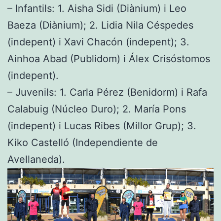
– Infantils: 1. Aisha Sidi (Diànium) i Leo
Baeza (Diànium); 2. Lidia Nila Céspedes
(indepent) i Xavi Chacón (indepent); 3.
Ainhoa Abad (Publidom) i Álex Crisóstomos
(indepent).
– Juvenils: 1. Carla Pérez (Benidorm) i Rafa
Calabuig (Núcleo Duro); 2. María Pons
(indepent) i Lucas Ribes (Millor Grup); 3.
Kiko Castelló (Independiente de
Avellaneda).