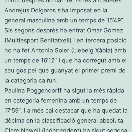
minut després ho han fet la resta d’atletes.
Andrejus Dolgoros s’ha imposat en la
general masculina amb un temps de 15’49”.
Sis segons després ha entrat Omar Gómez
(Multiesport Benitatxell) i en tercera posició
ho ha fet Antonio Soler (Llebeig Xàbia) amb
un temps de 16’12” i que ha corregut amb el
seu gos pel que guanyat el primer premi de
la categoria ca run.
Paulina Poggendorff ha sigut la més ràpida
en categoria femenina amb un temps de
17’59”, i a més cal destacar que ha quedat la
dècima en la classificació general absoluta.
Clare Newell (independent) ha sigut segona