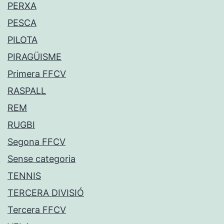
PERXA
PESCA
PILOTA
PIRAGÜISME
Primera FFCV
RASPALL
REM
RUGBI
Segona FFCV
Sense categoria
TENNIS
TERCERA DIVISIÓ
Tercera FFCV