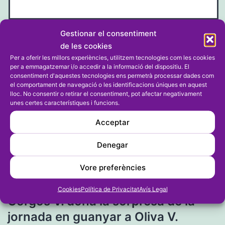
Gestionar el consentiment
Lloc web
de les cookies
Per a oferir les millors experiències, utilitzem tecnologies com les cookies
per a emmagatzemar i/o accedir a la informació del dispositiu. El
consentiment d'aquestes tecnologies ens permetrà processar dades com
el comportament de navegació o les identificacions úniques en aquest
lloc. No consentir o retirar el consentiment, pot afectar negativament
unes certes característiques i funcions.
Acceptar
Denegar
Vore preferències
Navegació
Entrada anterior
Cookies
Política de Privacitat
Avís Legal
Gorgos V. dóna la sorpresa de la
d'entrades
jornada en guanyar a Oliva V.