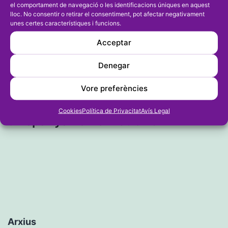
el comportament de navegació o les identificacions úniques en aquest
El CD Dénia repetirà l’assemblea
d'entrades
lloc. No consentir o retirar el consentiment, pot afectar negativament
extraordinària impugnada pels
unes certes característiques i funcions.
socis el 29 de febrer
Acceptar
Denegar
Entrada següent
La Valenciana de la calpina Yolanda
Vore preferències
García s’acomiada del Campionat
Cookies
Política de Privacitat
Avís Legal
d’Espanya Femení Sub 16
Arxius