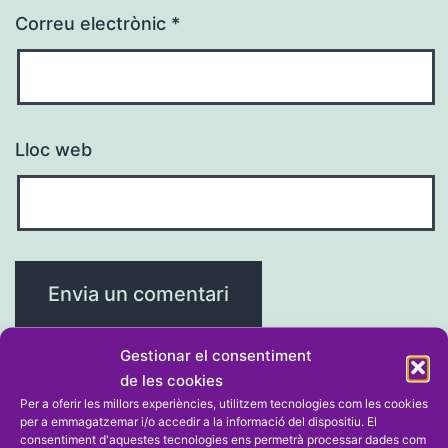
Correu electrònic
*
Lloc web
Gestionar el consentiment
de les cookies
Per a oferir les millors experiències, utilitzem tecnologies com les cookies
per a emmagatzemar i/o accedir a la informació del dispositiu. El
Navegació
Entrada anterior
consentiment d'aquestes tecnologies ens permetrà processar dades com