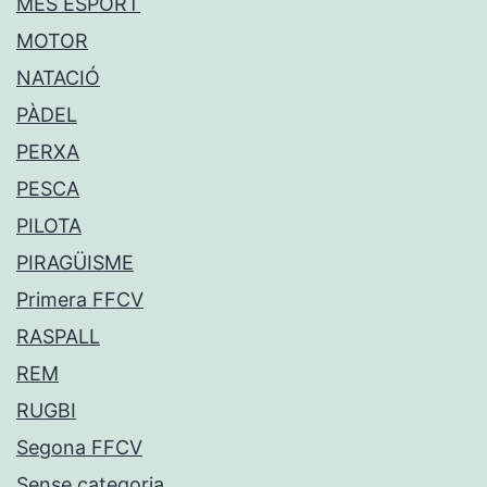
MÉS ESPORT
MOTOR
NATACIÓ
PÀDEL
PERXA
PESCA
PILOTA
PIRAGÜISME
Primera FFCV
RASPALL
REM
RUGBI
Segona FFCV
Sense categoria