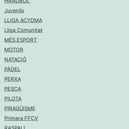
HANDBOL
Juvenils
LLIGA ACYDMA
Lliga Comunitat
MÉS ESPORT
MOTOR
NATACIÓ
PÀDEL
PERXA
PESCA
PILOTA
PIRAGÜISME
Primera FFCV
RASPALL